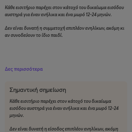
Κάθε εισιτήριο παρέχει στον κάτοχό του δικαίωμα εισόδου
αυστηρά για έναν ενήλικα και ένα μωρό 12-24 μηνών.
Δεν είναι δυνατή η συμμετοχή επιπλέον ενηλίκων, ακόμη κι
αν συνοδεύουν το ίδιο παιδί.
ΑΠΡΙΛΙΟΣ – ΜΑΪΟΣ – ΙΟΥΝΙΟΣ 2026
Δες περισσότερα
Κυριακή 5 Απριλίου 2026
Σημαντική σημείωση
Κυριακή 14 Ιουνίου 2026
Κάθε εισιτήριο παρέχει στον κάτοχό του δικαίωμα
Συλλογή αντικειμένων με ένα χρώμα
εισόδου αυστηρά για έναν ενήλικα και ένα μωρό 12-24
μηνών.
Ώρα: 10:30 (παρακαλούμε να προσέλθετε 10-15 λεπτά
πριν από την έναρξη του προγράμματος)
Δεν είναι δυνατή η είσοδος επιπλέον ενηλίκων, ακόμη