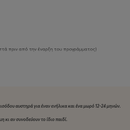
επτά πριν από την έναρξη του προγράμματος)
 σου φαινόταν να παίζαμε με ένα μονάχα χρώμα; Μια πρότασ
εισόδου αυστηρά για έναν ενήλικα και ένα μωρό 12-24 μηνών.
η κι αν συνοδεύουν το ίδιο παιδί.