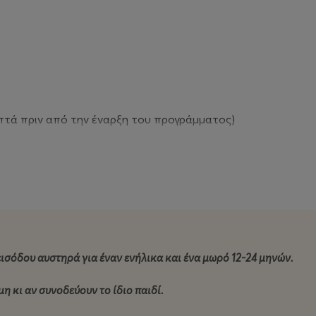
επτά πριν από την έναρξη του προγράμματος)
 σου φαινόταν να παίζαμε με ένα μονάχα χρώμα; Μια πρότασ
εισόδου αυστηρά για έναν ενήλικα και ένα μωρό 12-24 μηνών.
η κι αν συνοδεύουν το ίδιο παιδί.