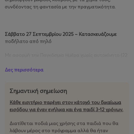
συνδέοντας τη φαντασία με την πραγματικότητα.
Σάββατο 27 Σεπτεμβρίου 2025 – Κατασκευάζουμε
ποδήλατο από πηλό
Με αφορμή την Παγκόσμια Ημέρα χωρίς αυτοκίνητο (22
Σεπτεμβρίου) πλάθουμε φυσικό πηλό και δημιουργούμε
και ζωγραφίζουμε το δικό μας ποδήλατο τονίζοντας τη
Δες περισσότερα
σημασία του ως ένα οικονομικό, φιλικό προς το
περιβάλλον και καλό για την υγεία μας μέσο μεταφοράς.
Σημαντική σημείωση
Σάββατο 25 Οκτωβρίου 2025 – Κατασκευάζουμε
Κάθε εισιτήριο παρέχει στον κάτοχό του δικαίωμα
χρήματα από πηλό
εισόδου για έναν ενήλικα και ένα παιδί 3-12 χρόνων.
Με αφορμή την Παγκόσμια Ημέρα Αποταμίευσης (31
Διατίθεται ποδιά μιας χρήσης στα παιδιά που θα
Οκτωβρίου) πλάθουμε με φυσικό πηλό χρήματα και
λάβουν μέρος στο πρόγραμμα αλλά θα ήταν
μιλάμε για την αξία της αποταμίευσης. Ζωγραφίζουμε