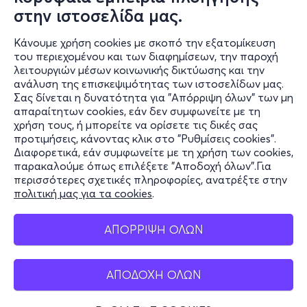
στην ιστοσελίδα μας.
(03/12/2025) δένουμε τα μάτια μας με μαντήλι και
πλάθουμε με φυσικό πηλό. Ζωγραφίζουμε έτοιμο
Κάνουμε χρήση cookies με σκοπό την εξατομίκευση
κεραμικό πλακάκι με το πινέλο στο στόμα.
του περιεχομένου και των διαφημίσεων, την παροχή
λειτουργιών μέσων κοινωνικής δικτύωσης και την
Σάββατο 10 Ιανουαρίου 2026 – Γραφή Μπράιγ, η τελεία
ανάλυση της επισκεψιμότητας των ιστοσελίδων μας.
(.) αλλιώς
Σας δίνεται η δυνατότητα για "Απόρριψη όλων" των μη
Πληροφορίες
απαραίτητων cookies, εάν δεν συμφωνείτε με τη
χρήση τους, ή μπορείτε να ορίσετε τις δικές σας
Με αφορμή την Παγκόσμια Ημέρα γραφής Μπράιγ
Υποστήριξη
προτιμήσεις, κάνοντας κλικ στο "Ρυθμίσεις cookies".
(04/01/2026) πλάθουμε με φυσικό πηλό λέξεις με την
Διαφορετικά, εάν συμφωνείτε με τη χρήση των cookies,
Stay Connected
γραφή Μπράιγ, ζωγραφίζουμε έτοιμο κεραμικό
παρακαλούμε όπως επιλέξετε "Αποδοχή όλων".Για
αντικείμενο και γράφουμε πάνω την λέξη που
περισσότερες σχετικές πληροφορίες, ανατρέξτε στην
επιθυμούμε με γραφή Μπράιγ.
πολιτική μας για τα cookies
.
Mobile app
Σάββατο 14 Φεβρουαρίου 2026 και Κυριακή 22
ΑΠΟΡΡΙΨΗ ΟΛΩΝ
Φεβρουαρίου 2026 – Κατασκευάζουμε ένα ραδιόφωνο
από πηλό
ΑΠΟΔΟΧΗ ΟΛΩΝ
Ελλάδα
Με αφορμή την Παγκόσμια Ημέρα Ραδιοφώνου
Τηλεφωνικές κρατήσεις
(13/02/2026) πλάθουμε με φυσικό πηλό και φτιάχνουμε