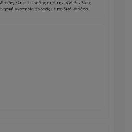
οδό Ρηγίλλης. Η είσοδος από την οδό Ρηγίλλης
ινητική αναπηρία ή γονείς με παιδικό καρότσι.
 μουσείου.
ο
μή για
έγκαιρη εγγραφή (early bird) 135,00 ευρώ
για
 (early bird) 110,00 ευρώ
για κάθε παιδί για