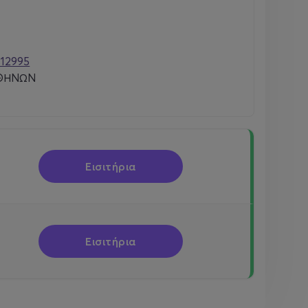
312995
ΑΘΗΝΩΝ
Εισιτήρια
Εισιτήρια