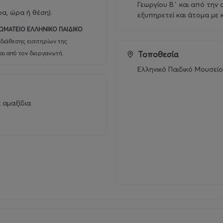
Γεωργίου Β΄ και από την 
ρα, ώρα ή θέση).
εξυπηρετεί και άτομα με κ
 4 Σεπτεμβρίου 2026
ΩΜΑΤΕΙΟ ΕΛΛΗΝΙΚΟ ΠΑΙΔΙΚΟ
 2026
διάθεσης εισιτηρίων της
αι από τον διοργανωτή.
Τοποθεσία
αι αποτέλεσμα της διεπιστημονικής ομάδας των ερμηνευτών του
Ελληνικό Παιδικό Μουσεί
α αμαξίδια
ι
160,00 ευρώ
για κάθε παιδί για κάθε περίοδο και ισχύει ειδική τι
,00 ευρώ
για κάθε παιδί και ισχύει ειδική τιμή για
έγκαιρη εγγραφή