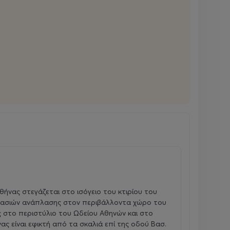
ύμε. Εξερευνούμε τα μουσεία της γειτονιάς
και τιτλοφορούμε τις ωραιότερες στιγμές μας.
θήνας στεγάζεται στο ισόγειο του κτιρίου του
γασιών ανάπλασης στον περιβάλλοντα χώρο του
ς στο περιστύλιο του Ωδείου Αθηνών και στο
ας είναι εφικτή από τα σκαλιά επί της οδού Βασ.