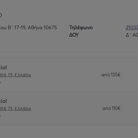
ουν γεννηθεί κατά τα έτη 2014 - 2020.
Ο
ίου Β΄ 17-19, Αθήνα 10675
Τηλέφωνο
2103
ΔΟΥ
Δ΄ 
ίο!
από
135€
 106 75, Ελλάδα
ο
ίο!
από
110€
 106 75, Ελλάδα
ο