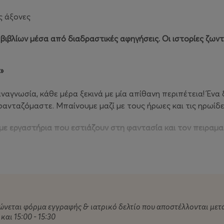
ς άξονες
ιβλίων μέσα από διαδραστικές αφηγήσεις. Οι ιστορίες ζωντα
!»
αναγνωσία, κάθε μέρα ξεκινά με μία απίθανη περιπέτεια! Ένα
ανταζόμαστε. Μπαίνουμε μαζί με τους ήρωες και τις ηρωίδ
με εργαστήρια που εστιάζουν στη φαντασία και τον πειραματ
ες
!»
του Παιδικού Μουσείου της Αθήνας αλλά και γειτονικών μου
να ταξιδέψουμε στον κόσμο της φαντασίας.
ώνεται φόρμα εγγραφής & ιατρικό δελτίο που αποστέλλονται με
, ένα διαφορετικό είδος Τέχνης μάς πυροδοτεί τη σπίθα της
 και
15:00 - 15:30