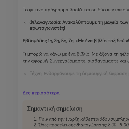
Το φετινό πρόγραμμα βασίζεται σε δύο κεντρικού
Φιλαναγνωσία: Ανακαλύπτουμε τη μαγεία των β
πρωταγωνιστές!
Εβδομάδες
1
η
, 3
η
, 5
η, 7η
: «
Με
ένα
βιβλίο
ταξιδεύω
Τι μπορώ να κάνω με ένα βιβλίο; Με άξονα τη φιλ
την αφορμή. Συνεργαζόμαστε, αισθανόμαστε και φ
Τέχνη: Ενθαρρύνουμε τη δημιουργική έκφραση 
Εβδομάδες
2
η
, 4
η
, 6
η, 8η
: «
Τέχνες
και
…
καλλιτέχν
Δες περισσότερα
Σε αυτό το ταξίδι, οι συλλογές και τα εκθέματα 
τα "οχήματα" που μας δίνουν το διαβατήριο για 
Σημαντική σημείωση
Πριν από την έναρξη κάθε περιόδου συμπληρ
Πού μπορεί να μας ταξιδέψει η τέχνη; Κάθε ημέρα
Ώρες προσέλευσης & αποχώρησης: 8:30 - 9:00