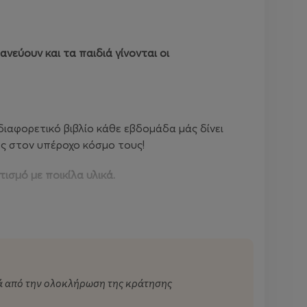
νεύουν και τα παιδιά γίνονται οι
 διαφορετικό βιβλίο κάθε εβδομάδα μάς δίνει
ες στον υπέροχο κόσμο τους!
ισμό με ποικίλα υλικά.
σείων μεταμορφώνονται. Γίνονται η έμπνευση και
τά από την ολοκλήρωση της κράτησης
 πολυαισθητηριακής δημιουργίας.