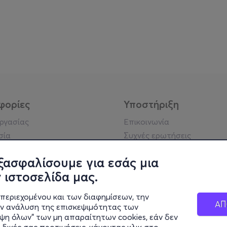
φορίες
Υποστήριξη
εργασίας
Επικοινωνία
σία
Συχνές ερωτήσεις
ήσης
Πράξη για τις ψηφιακές
Υπηρεσίες
ξασφαλίσουμε για εσάς μια
ή απορρήτου
Σύνδεση reseller
 ιστοσελίδα μας.
σημείωση
 κοινότητας
περιεχομένου και των διαφημίσεων, την
ΑΠ
ην ανάλυση της επισκεψιμότητας των
ιψη όλων" των μη απαραίτητων cookies, εάν δεν
κά στοιχεία