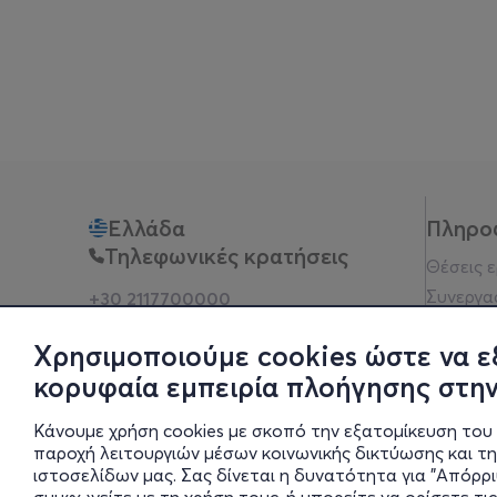
Ελλάδα
Πληρο
Τηλεφωνικές κρατήσεις
Θέσεις 
Συνεργα
+30 2117700000
Δευ - Παρ 10:00 - 18:00
Όροι χρ
Φυσικά σημεία
Χρησιμοποιούμε cookies ώστε να ε
Πολιτικ
κορυφαία εμπειρία πλοήγησης στην
Νομική 
Οδηγίες
Κάνουμε χρήση cookies με σκοπό την εξατομίκευση του 
Blog
παροχή λειτουργιών μέσων κοινωνικής δικτύωσης και τ
ιστοσελίδων μας. Σας δίνεται η δυνατότητα για "Απόρρ
Οικονομι