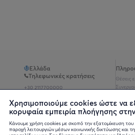
Ελλάδα
Πληρο
Τηλεφωνικές κρατήσεις
Θέσεις 
Συνεργα
+30 2117700000
Δευ - Παρ 10:00 - 18:00
Όροι χρ
Φυσικά σημεία
Χρησιμοποιούμε cookies ώστε να ε
Πολιτικ
κορυφαία εμπειρία πλοήγησης στην
Νομική 
Οδηγίες
Κάνουμε χρήση cookies με σκοπό την εξατομίκευση του 
Blog
παροχή λειτουργιών μέσων κοινωνικής δικτύωσης και τ