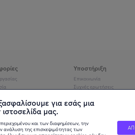
φορίες
Υποστήριξη
εργασίας
Επικοινωνία
σία
Συχνές ερωτήσεις
ήσης
Πράξη για τις ψηφιακές
Υπηρεσίες
ξασφαλίσουμε για εσάς μια
ή απορρήτου
Σύνδεση reseller
 ιστοσελίδα μας.
σημείωση
 κοινότητας
περιεχομένου και των διαφημίσεων, την
ΑΠ
ην ανάλυση της επισκεψιμότητας των