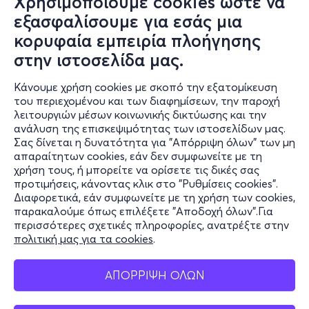
Χρησιμοποιούμε cookies ώστε να
εξασφαλίσουμε για εσάς μια
κορυφαία εμπειρία πλοήγησης
στην ιστοσελίδα μας.
Κάνουμε χρήση cookies με σκοπό την εξατομίκευση
του περιεχομένου και των διαφημίσεων, την παροχή
λειτουργιών μέσων κοινωνικής δικτύωσης και την
ανάλυση της επισκεψιμότητας των ιστοσελίδων μας.
Σας δίνεται η δυνατότητα για "Απόρριψη όλων" των μη
Πληροφορίες
απαραίτητων cookies, εάν δεν συμφωνείτε με τη
χρήση τους, ή μπορείτε να ορίσετε τις δικές σας
Υποστήριξη
προτιμήσεις, κάνοντας κλικ στο "Ρυθμίσεις cookies".
Διαφορετικά, εάν συμφωνείτε με τη χρήση των cookies,
Stay Connected
παρακαλούμε όπως επιλέξετε "Αποδοχή όλων".Για
περισσότερες σχετικές πληροφορίες, ανατρέξτε στην
πολιτική μας για τα cookies
.
Mobile app
ΑΠΟΡΡΙΨΗ ΟΛΩΝ