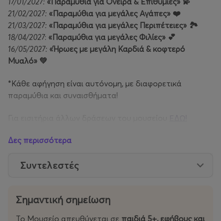
17/01/2027:
«Παραμύθια για Όνειρα & Επιθυμίες» 💫
21/02/2027:
«Παραμύθια για μεγάλες Αγάπες» ❤️
21/03/2027:
«Παραμύθια για μεγάλες Περιπέτειες» 🏞️
18/04/2027
:
«Παραμύθια για μεγάλες Φιλίες» 💕
16/05/2027:
«Ήρωες με μεγάλη Καρδιά & κοφτερό
Μυαλό» 💚
*Κάθε αφήγηση είναι αυτόνομη, με διαφορετικά
παραμύθια και συναισθήματα!
Για εισιτήρια άλλων δράσεων του μουσείου
ΕΔΩ!
Για περισσότερες πληροφορίες
mce.gr
και στις
Δες περισσότερα
ΟΔΗΓΙΕΣ ΕΠΙΣΚΕΨΗΣ
Συντελεστές
Σημαντική σημείωση
Το Μουσείο απευθύνεται σε
παιδιά 5+, εφήβους και