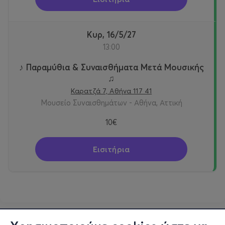
Κυρ, 16/5/27
13:00
♪ Παραμύθια & Συναισθήματα Μετά Μουσικής
♫
Καρατζά 7, Αθήνα 117 41
Μουσείο Συναισθημάτων - Αθήνα, Αττική
10€
Εισιτήρια