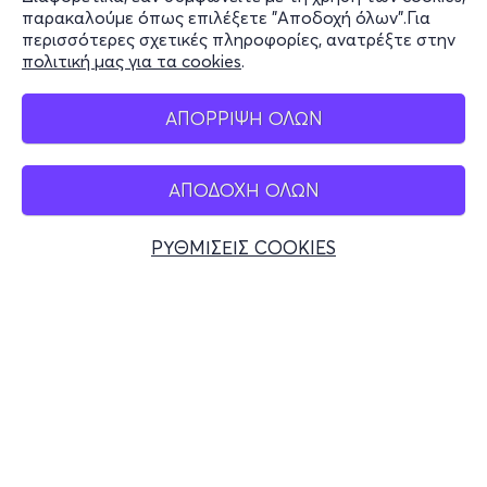
Stay Connected
παρακαλούμε όπως επιλέξετε "Αποδοχή όλων".Για
περισσότερες σχετικές πληροφορίες, ανατρέξτε στην
πολιτική μας για τα cookies
.
Mobile app
ΑΠΟΡΡΙΨΗ ΟΛΩΝ
ΑΠΟΔΟΧΗ ΟΛΩΝ
Ελλάδα
Τηλεφωνικές κρατήσεις
ΡΥΘΜΙΣΕΙΣ COOKIES
+30 2117700000
Δευ - Παρ 10:00 - 18:00
Φυσικά σημεία
© 2026 more.com