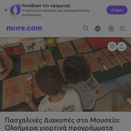
Κατέβασε την εφαρμογή
Λήψη
Η καλύτερη εμπειρία για να ανακαλύπτεις
εκδηλώσεις.
Πασχαλινές Διακοπές στο Μουσείο:
Ολοήμερα γιορτινά προγράμματα