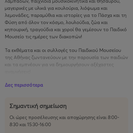
λαμπάδων, παιχνίδια μουσικοκινητικά και θησαυρού,
μαγειρικές με υλικά για κουλούρια, λιόψωμα και
λεμονάδες, παραμύθια και ιστορίες για το Πάσχα και τη
Φύση από όλον τον κόσμο, λουλούδια, ζώα και
κηπουρική, τραγούδια και χοροί θα γεμίσουν το Παιδικό
Μουσείο τις ημέρες των διακοπών!
Τα εκθέματα και οι συλλογές του Παιδικού Μουσείου
της Αθήνας ζωντανεύουν με την παρουσία των παιδιών
και τα εμπνέουν για να δημιουργήσουν αξέχαστες
αναμνήσεις!
Δες περισσότερα
Κάθε μέρα λειτουργεί ανεξάρτητα αλλά και
συμπληρωματικά της επόμενης.
Σημαντική σημείωση
Ελάτε να ανακαλύψουμε πασχαλινά έθιμα από την
Ελλάδα και τον κόσμο, αναζητούμε τα χαμένα αυγά και
Οι ώρες προσέλευσης και αποχώρησης είναι 8:00-
κατασκευάζουμε καλάθια, δημιουργούμε πολύχρωμα
8:30 και 15:30-16:00
φαναράκια και πρωτότυπες λαμπάδες, μαγειρεύουμε