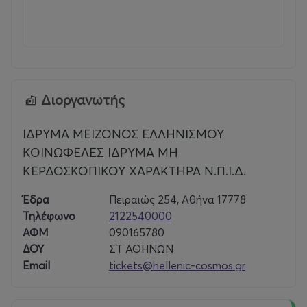
6/7/'26-10/7/'26
Α’ θεματική
24/8/'26-28/8/'26
Α’ θεματική
Διοργανωτής
31/8/'26-4/9/'26
Β’ θεματική
ΙΔΡΥΜΑ ΜΕΙΖΟΝΟΣ ΕΛΛΗΝΙΣΜΟΥ
ΚΟΙΝΩΦΕΛΕΣ ΙΔΡΥΜΑ ΜΗ
ΚΕΡΔΟΣΚΟΠΙΚΟΥ ΧΑΡΑΚΤΗΡΑ Ν.Π.Ι.Δ.
Έδρα
Πειραιώς 254, Αθήνα 17778
Απευθύνεται σε παιδιά 5-12 ετών και είναι σχεδιασμένο
Τηλέφωνο
2122540000
από το έμπειρο τμήμα Μουσειοπαιδαγωγών του IME.
ΑΦΜ
090165780
Υλοποιείται στους άρτια εξοπλισμένους χώρους του
ΔΟΥ
ΣΤ ΑΘΗΝΩΝ
«Ελληνικού Κόσμου» και θα απασχολήσει δημιουργικά
Email
tickets@hellenic-cosmos.gr
τα παιδιά, που μετά το κλείσιμο των σχολείων
παραμένουν στην Αθήνα. Για πέντε ημέρες, από νωρίς
το πρωί έως το απόγευμα, τα παιδιά θα έχουν την