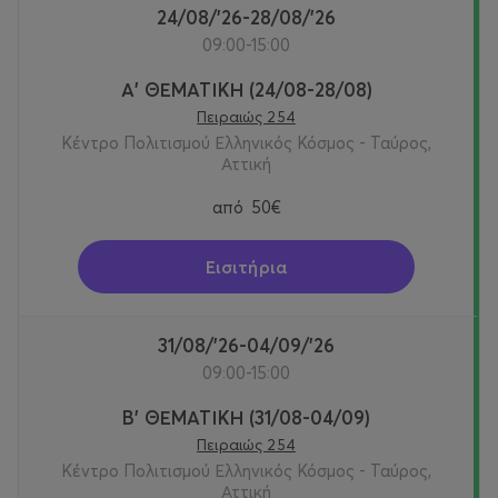
ευκαιρία να συμμετέχουν σε εκπαιδευτικές
24/08/'26-28/08/'26
δραστηριότητες και παιχνίδια που συνθέτουν ένα
09:00-15:00
πολυθεματικό εκπαιδευτικό πρόγραμμα: προβολές στη
Α' ΘΕΜΑΤΙΚΗ (24/08-28/08)
«Θόλο» Εικονικής Πραγματικότητας, κατασκευές,
Πειραιώς 254
κινητικά παιχνίδια και πλήθος άλλων δραστηριοτήτων,
Κέντρο Πολιτισμού Ελληνικός Κόσμος - Ταύρος,
ανάλογα με την ηλικία τους.
Αττική
Ημερήσιο πρόγραμμα:
από
50€
08:00 - 09:00:
Άφιξη στον «Ελληνικό Κόσμο».
09:00 - 10:30:
Πρόγραμμα οργανωμένων
Εισιτήρια
δραστηριοτήτων στις ομάδες.
10:30 - 11:00:
Δεκατιανό (παρέχεται).
11:00 - 13:30:
Πρόγραμμα οργανωμένων δραστηριοτήτων
31/08/'26-04/09/'26
στις ομάδες.
09:00-15:00
13:30 - 14:00:
Μεσημεριανό (
δεν
παρέχεται).
14:00 - 15:00:
Πρόγραμμα οργανωμένων
Β' ΘΕΜΑΤΙΚΗ (31/08-04/09)
δραστηριοτήτων στις ομάδες.
Πειραιώς 254
15:00 - 16:00:
Αναχώρηση παιδιών και προαιρετική
Κέντρο Πολιτισμού Ελληνικός Κόσμος - Ταύρος,
φύλαξη έως 16:00.
Αττική