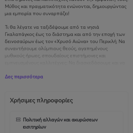
Μύθος και πραγματικότητα ενώνονται, δημιουργώντας
μια εμπειρία που συναρπάζει!
Τι θα λέγατε να ταξιδέψουμε από τα νησιά
Γκαλαπάγκος έως το διάστημα και από την εποχή των
δεινοσαύρων έως τον «Χρυσό Αιώνα» του Περικλή; Να
συναντήσουμε ολύμπιους θεούς, αγαπημένους
μυθικούς ήρωες, σπουδαίους επιστήμονες και
εμπνευσμένους καλλιτέχνες; Να διασκεδάσουμε και να
δημιουργήσουμε μαζί τους;
Δες περισσότερα
Γιατί όταν η Θόλος του «Ελληνικού Κόσμου» γιορτάζει,
η πόλη γεμίζει χαρά και χαμόγελα και το καλοκαίρι
γίνεται το πιο ξεχωριστό «Καλοκαίρι στην Πόλη»!
Χρήσιμες πληροφορίες
Η εναλλακτική θερινή κατασκήνωση του «Ελληνικού
Κόσμου» επανέρχεται για ακόμα ένα καλοκαίρι,
Πολιτική αλλαγών και ακυρώσεων
προσφέροντας δημιουργική απασχόληση, ψυχαγωγία και
εισιτηρίων
πολύ-πολύ παιχνίδι.