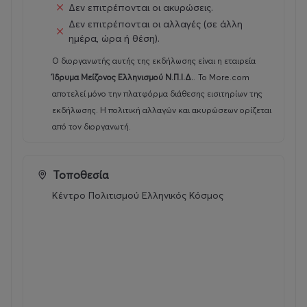
Δεν επιτρέπονται οι ακυρώσεις.
Δεν επιτρέπονται οι αλλαγές (σε άλλη
Α’ θεματική
: Γιορτάζουμε με καλεσμένους Θεούς και
ημέρα, ώρα ή θέση).
ήρωες της ελληνικής μυθολογίας.
Ο διοργανωτής αυτής της εκδήλωσης είναι η εταιρεία
Β’ θεματική
Ίδρυμα Μείζονος Ελληνισμού Ν.Π.Ι.Δ.
: Γιορτάζουμε με καλεσμένους επιστήμονες
.
Το More.com
και καλλιτέχνες.
αποτελεί μόνο την πλατφόρμα διάθεσης εισιτηρίων της
εκδήλωσης. Η πολιτική αλλαγών και ακυρώσεων ορίζεται
από τον διοργανωτή.
Ημερομηνίες:
Τοποθεσία
Κέντρο Πολιτισμού Ελληνικός Κόσμος
22/6/'26-26/6/'26
Α’ θεματική
29/6/'26-3/7/'26
Β’ θεματική