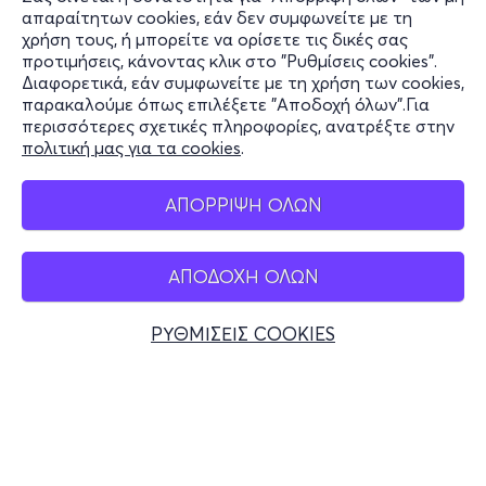
Πληροφορίες
απαραίτητων cookies, εάν δεν συμφωνείτε με τη
χρήση τους, ή μπορείτε να ορίσετε τις δικές σας
Υποστήριξη
προτιμήσεις, κάνοντας κλικ στο "Ρυθμίσεις cookies".
Διαφορετικά, εάν συμφωνείτε με τη χρήση των cookies,
Stay Connected
παρακαλούμε όπως επιλέξετε "Αποδοχή όλων".Για
περισσότερες σχετικές πληροφορίες, ανατρέξτε στην
πολιτική μας για τα cookies
.
Mobile app
ΑΠΟΡΡΙΨΗ ΟΛΩΝ
ΑΠΟΔΟΧΗ ΟΛΩΝ
Ελλάδα
Τηλεφωνικές κρατήσεις
ΡΥΘΜΙΣΕΙΣ COOKIES
+30 2117700000
Δευ - Παρ 10:00 - 18:00
Φυσικά σημεία