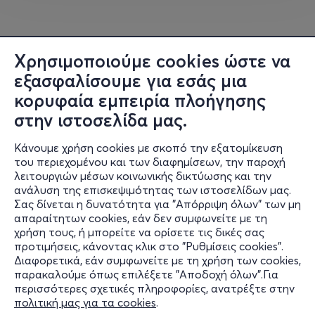
Γνωστός για την μίξη των ακατέργαστων, δυνατών
ήχων της δεκαετίας του '90 και των αρχών της
δεκαετίας του 2000 με μια μοντέρνα πινελιά, συνεχίζει
να διευρύνει τα όρια της techno.
Χρησιμοποιούμε cookies ώστε να
εξασφαλίσουμε για εσάς μια
κορυφαία εμπειρία πλοήγησης
στην ιστοσελίδα μας.
Μην χάσετε αυτή την πρωτοποριακή εμπειρία ήχου και
φωτός.
Κάνουμε χρήση cookies με σκοπό την εξατομίκευση
του περιεχομένου και των διαφημίσεων, την παροχή
λειτουργιών μέσων κοινωνικής δικτύωσης και την
ανάλυση της επισκεψιμότητας των ιστοσελίδων μας.
:: Early Bird tickets: Now available!
Σας δίνεται η δυνατότητα για "Απόρριψη όλων" των μη
Πληροφορίες
απαραίτητων cookies, εάν δεν συμφωνείτε με τη
χρήση τους, ή μπορείτε να ορίσετε τις δικές σας
Υποστήριξη
προτιμήσεις, κάνοντας κλικ στο "Ρυθμίσεις cookies".
#Klanguenstler #Rikhter #Aiden #Cirkle
Διαφορετικά, εάν συμφωνείτε με τη χρήση των cookies,
Stay Connected
#Velocitycollective #Blendathens #sedslifestyle
παρακαλούμε όπως επιλέξετε "Αποδοχή όλων".Για
#technomusic #athens #greece
περισσότερες σχετικές πληροφορίες, ανατρέξτε στην
πολιτική μας για τα cookies
.