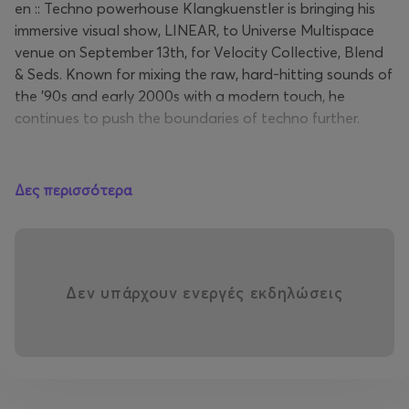
en :: Techno powerhouse Klangkuenstler is bringing his
immersive visual show, LINEAR, to Universe Multispace
venue on September 13th, for Velocity Collective, Blend
& Seds. Known for mixing the raw, hard-hitting sounds of
the ’90s and early 2000s with a modern touch, he
continues to push the boundaries of techno further.
Δες περισσότερα
Don’t miss this groundbreaking experience of sound and
light.
Δεν υπάρχουν ενεργές εκδηλώσεις
gr :: Ο Klangkuenstler, ένας από τους κορυφαίους
καλλιτέχνες της techno μουσικής, φέρνει την
καθηλωτική οπτική του παράσταση, LINEAR, στον
χώρο του Universe Multispace στις 13 Σεπτεμβρίου, για
λογαριασμό των Velocity Collective, Blend & Seds.