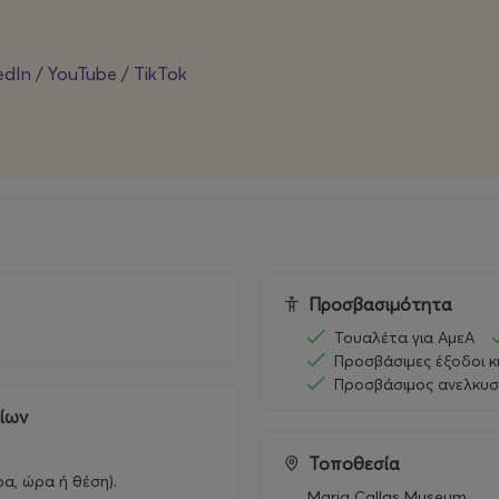
edIn
/
YouTube
/
TikTok
Προσβασιμότητα
Τουαλέτα για ΑμεΑ
Προσβάσιμες έξοδοι κ
Προσβάσιμος ανελκυσ
ρίων
Τοποθεσία
ρα, ώρα ή θέση).
Maria Callas Museum