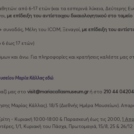
αθητών: από 6-17 ετών (και τα εσπερινά λύκεια, Δεύτερης Ευκ
οι,
με επίδειξη του αντίστοιχου δικαιολογητικού στο ταμείο
 + συνοδός, Μέλη του ICOM, Ξεναγοί,
με επίδειξη του αντίστ
ό 6 έως 17 ετών)
όμων και άνω. Για πληροφορίες και κρατήσεις καλέστε μας στ
ουσείου Μαρία Κάλλας εδώ
.
μαζί μας στο
visit
@mariacallasmuseum
.gr
ή στο
210 44 04204
νησης Μαρίας Κάλλας). 18/5 (Διεθνής Ημέρα Μουσείων). Απα
 Τρίτη - Κυριακή 10:00-18:00 & Παρασκευή έως τις 20:00,
1 Απρ
τέρες, 1/1, Κυριακή του Πάσχα, Πρωτομαγιά, 15/8, 25 & 26/12