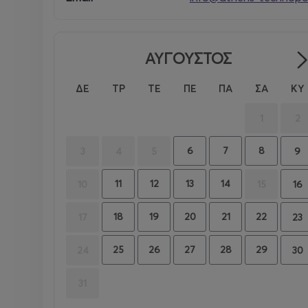
ΑΥΓΟΥΣΤΟΣ
ΔΕ
ΤΡ
ΤΕ
ΠΕ
ΠΑ
ΣΑ
ΚΥ
1
2
6
7
8
9
3
4
5
11
12
13
14
16
10
15
18
19
20
21
22
23
17
25
26
27
28
29
30
24
31