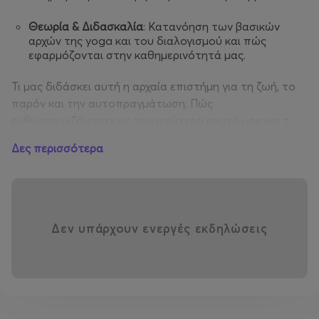
Θεωρία & Διδασκαλία
: Κατανόηση των βασικών
αρχών της yoga και του διαλογισμού και πώς
εφαρμόζονται στην καθημερινότητά μας.
Τι μας διδάσκει αυτή η αρχαία επιστήμη για τη ζωή, το
παρόν και την αυτοπραγμάτωση; Πώς
ευθυγραμμιζόμαστε με τον ανώτερο εαυτό μας και τι
μας κρατάει πίσω;
Δες περισσότερα
Θα εξερευνήσουμε πώς οι διδασκαλίες λειτουργούν ως
οδηγός για αυτογνωσία και σύνδεση με βαθύτερες
πτυχές του εαυτού και πώς η ζωή στο «τώρα»
αποτελεί την ουσία της πρακτική. Η Yoga δεν είναι
Δεν υπάρχουν ενεργές εκδηλώσεις
«φιλοσοφία του καναπέ», αλλά τρόπος ζωής και
συνειδητότητας, όπου οι διαχρονικές αλήθειες γίνονται
προσωπική εμπειρία.
Κινήσεις
fascia
(fasciamaneuvers): ένα σύνολο
ασκήσεων, τεχνικών αναπνοής και εστιασμένης