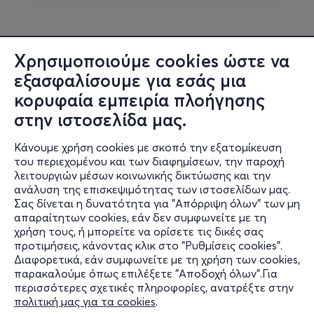
πρόθεσης που απελευθερώνουν ένταση,
καταπιεσμένα συναισθήματα και ενεργειακά
μπλοκαρίσματα στον συνδετικό ιστό (fascia), τον
ο
Χρησιμοποιούμε cookies ώστε να
«3
εγκέφαλο» που περιβάλλει μύες, όργανα και
οστά.
εξασφαλίσουμε για εσάς μια
κορυφαία εμπειρία πλοήγησης
Asana
(Στάσεις HathaYoga): στάσεις που
στην ιστοσελίδα μας.
ενισχύουν την ευλυγισία, τη δύναμη και τη σωστή
στάση, ώστε η ενέργεια και η αναπνοή να ρέουν
ελεύθερα. Οι σταθερές και ρέουσες στάσεις
Κάνουμε χρήση cookies με σκοπό την εξατομίκευση
εξερευνούν την κιναισθητική νοημοσύνη και την
του περιεχομένου και των διαφημίσεων, την παροχή
αυτοπαρατήρηση της ενέργειας. Η πρακτική δεν
λειτουργιών μέσων κοινωνικής δικτύωσης και την
είναι μόνο σωματική, είναι εργαλείο αυτογνωσίας,
ανάλυση της επισκεψιμότητας των ιστοσελίδων μας.
όπου κάθε κίνηση και αναπνοή ενισχύει τη
Σας δίνεται η δυνατότητα για "Απόρριψη όλων" των μη
Πληροφορίες
σύνδεση σώματος-νου-πνεύματος και οδηγεί σε
απαραίτητων cookies, εάν δεν συμφωνείτε με τη
υπερσυνείδητη κατάσταση της ύπαρξης.
χρήση τους, ή μπορείτε να ορίσετε τις δικές σας
Υποστήριξη
προτιμήσεις, κάνοντας κλικ στο "Ρυθμίσεις cookies".
Διαφορετικά, εάν συμφωνείτε με τη χρήση των cookies,
Το κινητικό μέρος ολοκληρώνεται με ξαπλωτό
Stay Connected
παρακαλούμε όπως επιλέξετε "Αποδοχή όλων".Για
διαλογισμό, επιτρέποντας στο σώμα να αφομοιώσει
περισσότερες σχετικές πληροφορίες, ανατρέξτε στην
ό,τι αναδύθηκε, ενώ η ενέργεια, το νευρικό και μυϊκό
πολιτική μας για τα cookies
.
σύστημα, ο νους και η αναπνοή επιστρέφουν σε