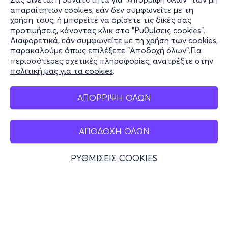
Πληροφορίες
απαραίτητων cookies, εάν δεν συμφωνείτε με τη
χρήση τους, ή μπορείτε να ορίσετε τις δικές σας
Υποστήριξη
προτιμήσεις, κάνοντας κλικ στο "Ρυθμίσεις cookies".
Διαφορετικά, εάν συμφωνείτε με τη χρήση των cookies,
Stay Connected
παρακαλούμε όπως επιλέξετε "Αποδοχή όλων".Για
περισσότερες σχετικές πληροφορίες, ανατρέξτε στην
πολιτική μας για τα cookies
.
Mobile app
ΑΠΟΡΡΙΨΗ ΟΛΩΝ
ΑΠΟΔΟΧΗ ΟΛΩΝ
Ελλάδα
Τηλεφωνικές κρατήσεις
ΡΥΘΜΙΣΕΙΣ COOKIES
+30 2117700000
Δευ - Παρ 10:00 - 18:00
Φυσικά σημεία