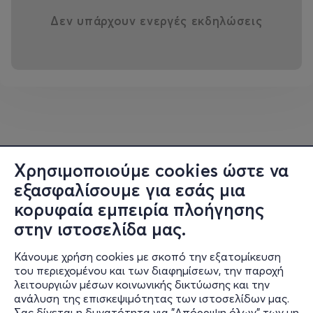
Δεν υπάρχουν ενεργές εκδηλώσεις
Πληροφορίες:
H
μερομηνία έναρξης:
11 Οκτωβρίου
Μηνιαίο κόστος συμμετοχής:
50€
Χρησιμοποιούμε cookies ώστε να
εξασφαλίσουμε για εσάς μια
κορυφαία εμπειρία πλοήγησης
Στο τηλεφωνικό κέντρο του Κέντρου Πολιτισμού
«Ελληνικός Κόσμος»: 212 254 0000
στην ιστοσελίδα μας.
Στην Υποδοχή του Κέντρου Πολιτισμού
«Ελληνικός Κόσμος» (Πειραιώς 254, Ταύρος)
Κάνουμε χρήση cookies με σκοπό την εξατομίκευση
Στην ηλεκτρονική διεύθυνση:
paidiki-
του περιεχομένου και των διαφημίσεων, την παροχή
xorodia.hellenic-cosmos.gr
λειτουργιών μέσων κοινωνικής δικτύωσης και την
ανάλυση της επισκεψιμότητας των ιστοσελίδων μας.
Σας δίνεται η δυνατότητα για "Απόρριψη όλων" των μη