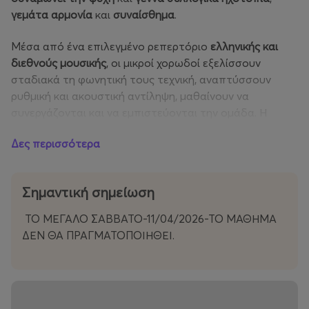
γεμάτα αρμονία
και
συναίσθημα
.
Μέσα από ένα επιλεγμένο ρεπερτόριο
ελληνικής και
διεθνούς μουσικής
, οι μικροί χορωδοί εξελίσσουν
σταδιακά τη φωνητική τους τεχνική, αναπτύσσουν
ρυθμική και ακουστική αντίληψη, μαθαίνουν να
συνεργάζονται και να εμπιστεύονται την ομάδα. Η
χορωδία δεν είναι απλώς μουσική, είναι χώρος
Δες περισσότερα
ανάπτυξης, ενσυναίσθησης και δημιουργικής
ελευθερίας.
Σημαντική σημείωση
Η συμμετοχή σε μια χορωδία προσφέρει πολύ
περισσότερα από την εξάσκηση:
ενισχύει την
ΤΟ ΜΕΓΑΛΟ ΣΑΒΒΑΤΟ-11/04/2026-ΤΟ ΜΑΘΗΜΑ
αυτοπεποίθηση, προσφέρει συναισθηματική
ΔΕΝ ΘΑ ΠΡΑΓΜΑΤΟΠΟΙΗΘΕΙ.
αποφόρτιση και ανοίγει δρόμους επικοινωνίας πέρα
από τις λέξεις
. Είναι μια ανάσα μέσα στην
καθημερινότητα, ένας τρόπος να γίνεις μέρος ενός
συνόλου που τραγουδά με μία καρδιά.