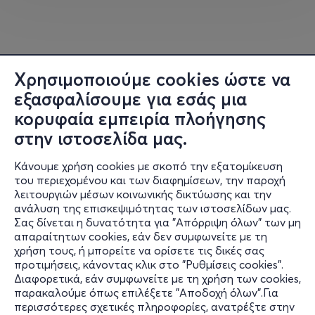
Ώρα:12:00
Διάρκεια:70 λεπτά
Χρησιμοποιούμε cookies ώστε να
14:00: «Διαδραστική Περιήγηση στην αρχαία Μίλητο»
εξασφαλίσουμε για εσάς μια
στη Θόλο του «Ελληνικού Κόσμου».
κορυφαία εμπειρία πλοήγησης
στην ιστοσελίδα μας.
Κάνουμε χρήση cookies με σκοπό την εξατομίκευση
του περιεχομένου και των διαφημίσεων, την παροχή
λειτουργιών μέσων κοινωνικής δικτύωσης και την
ανάλυση της επισκεψιμότητας των ιστοσελίδων μας.
Σας δίνεται η δυνατότητα για "Απόρριψη όλων" των μη
Πληροφορίες
απαραίτητων cookies, εάν δεν συμφωνείτε με τη
χρήση τους, ή μπορείτε να ορίσετε τις δικές σας
Υποστήριξη
προτιμήσεις, κάνοντας κλικ στο "Ρυθμίσεις cookies".
Διαφορετικά, εάν συμφωνείτε με τη χρήση των cookies,
Stay Connected
παρακαλούμε όπως επιλέξετε "Αποδοχή όλων".Για
περισσότερες σχετικές πληροφορίες, ανατρέξτε στην