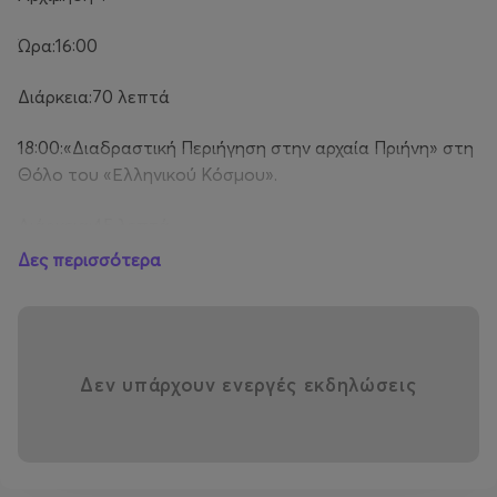
Ώρα:16:00
Διάρκεια:70 λεπτά
18:00:«Διαδραστική Περιήγηση στην αρχαία Πριήνη» στη
Θόλο του «Ελληνικού Κόσμου».
Διάρκεια:45 λεπτά
Δες περισσότερα
Κυριακή 15 Μαρτίου 2026
Ξενάγηση ενηλίκων στην έκθεση «Υπάρχει σε όλα λύση;
Δεν υπάρχουν ενεργές εκδηλώσεις
Ταξίδι στον κόσμο των αρχαίων ελληνικών
μαθηματικών» που παρουσιάζεται στον «Ελληνικό
Κόσμο» και Εικονικός Κινηματογράφος «Εφευρέσεις του
Αρχιμήδη».