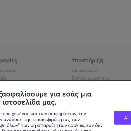
φορίες
Υποστήριξη
εργασίας
Επικοινωνία
σία
Συχνές ερωτήσεις
ήσης
Πράξη για τις ψηφιακές
Υπηρεσίες
ξασφαλίσουμε για εσάς μια
ή απορρήτου
Σύνδεση reseller
 ιστοσελίδα μας.
σημείωση
 κοινότητας
περιεχομένου και των διαφημίσεων, την
ΑΠ
ην ανάλυση της επισκεψιμότητας των
ιψη όλων" των μη απαραίτητων cookies, εάν δεν
κά στοιχεία