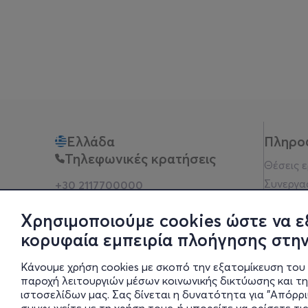
Ελλάδα
Πληρο
Τηλεφωνικές κρατήσεις
Θέσεις 
Συνεργα
+30 2117700000
Δευ - Παρ 10:00 - 18:00
Όροι χρ
Φυσικά σημεία
Χρησιμοποιούμε cookies ώστε να ε
Πολιτικ
κορυφαία εμπειρία πλοήγησης στην
Νομική 
Οδηγίες
Κάνουμε χρήση cookies με σκοπό την εξατομίκευση του 
Blog
παροχή λειτουργιών μέσων κοινωνικής δικτύωσης και τ
ιστοσελίδων μας. Σας δίνεται η δυνατότητα για "Απόρρ
Οικονομι