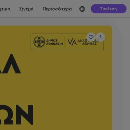
τικά
Σινεμά
Περισσότερα
Σύνδεση