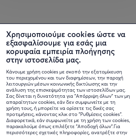
τέχνη της πέτρας μέσα από μία πορεία 33 χρόνων,
συνθέτοντας έργα όπου οι “πέτρες – νομάδες” γίνονται
σύμβολα της ανάγκης του ανθρώπου να συνομιλήσει με
τη Φύση και τον Μύθο.
Χρησιμοποιούμε cookies ώστε να
Ποιήτρια και ιδιαίτερη στιχουργός, με λόγο προσωπικό
εξασφαλίσουμε για εσάς μια
και παθιασμένο, έχει γράψει τραγούδια και
κορυφαία εμπειρία πλοήγησης
μελοποιημένα ποιήματα που έχουν παρουσιαστεί σε
θεατρικές σκηνές και μουσικές παραστάσεις.
στην ιστοσελίδα μας.
Κάνουμε χρήση cookies με σκοπό την εξατομίκευση
Ωράριο λειτουργίας: Τετάρτη - Κυριακή, 11:00-19:00.
του περιεχομένου και των διαφημίσεων, την παροχή
λειτουργιών μέσων κοινωνικής δικτύωσης και την
ανάλυση της επισκεψιμότητας των ιστοσελίδων μας.
Σας δίνεται η δυνατότητα για "Απόρριψη όλων" των μη
Πληροφορίες
απαραίτητων cookies, εάν δεν συμφωνείτε με τη
χρήση τους, ή μπορείτε να ορίσετε τις δικές σας
Υποστήριξη
προτιμήσεις, κάνοντας κλικ στο "Ρυθμίσεις cookies".
Διαφορετικά, εάν συμφωνείτε με τη χρήση των cookies,
Stay Connected
παρακαλούμε όπως επιλέξετε "Αποδοχή όλων".Για
περισσότερες σχετικές πληροφορίες, ανατρέξτε στην