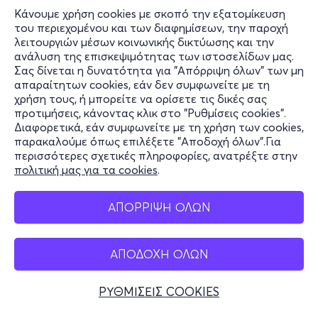
πάγους και το κλίμα ήταν πολύ πιο ψυχρό και ξηρό.
Κάνουμε χρήση cookies με σκοπό την εξατομίκευση
Αυτές οι ραγδαίες κλιματικές αλλαγές είχαν τεράστιες
του περιεχομένου και των διαφημίσεων, την παροχή
λειτουργιών μέσων κοινωνικής δικτύωσης και την
επιπτώσεις στα ζώα, τα φυτά και το περιβάλλον.
ανάλυση της επισκεψιμότητας των ιστοσελίδων μας.
Σας δίνεται η δυνατότητα για "Απόρριψη όλων" των μη
Τιτανοχελώνες
Πληροφορίες
απαραίτητων cookies, εάν δεν συμφωνείτε με τη
χρήση τους, ή μπορείτε να ορίσετε τις δικές σας
Υποστήριξη
Μετά από την πολύ επιτυχημένη λειτουργία
προτιμήσεις, κάνοντας κλικ στο "Ρυθμίσεις cookies".
του
«Μουσείου Μαμούθ»
με απολιθώματα από τη
Διαφορετικά, εάν συμφωνείτε με τη χρήση των cookies,
Stay Connected
παρακαλούμε όπως επιλέξετε "Αποδοχή όλων".Για
Βόρεια Θάλασσα 50.000 ετών, που έδωσε στο ευρύ
περισσότερες σχετικές πληροφορίες, ανατρέξτε στην
κοινό την ιστορία των αλλαγών που έλαβαν χώρα κατά
πολιτική μας για τα cookies
.
τις διάφορες Εποχές των Παγετώνων, πάμε ακόμη πιο
πίσω στο χρόνο. Θα δούμε πως ήταν η ζωή στην
Mobile app
ΑΠΟΡΡΙΨΗ ΟΛΩΝ
Ελλάδα, πριν ακριβώς από την έναρξη των παγετωδών
περιόδων, γνωρίζοντας πραγματικά απολιθώματα από
ένα από τα πιο εντυπωσιακά ζώα: την
τιτανοχελώνα
.
ΑΠΟΔΟΧΗ ΟΛΩΝ
Ελλάδα
Πριν 5 εκατομμύρια χρόνια,
Γιγαντιαίες χερσαίες
Τηλεφωνικές κρατήσεις
χελώνες
, ζούσαν και περπατούσαν κατά το παρελθόν
ΡΥΘΜΙΣΕΙΣ COOKIES
στην περιοχή που σήμερα βρέχεται από το Θερμαϊκό
+30 2117700000
κόλπο και μπορούσαν να φτάσουν μέχρι και τα 2 μέτρα