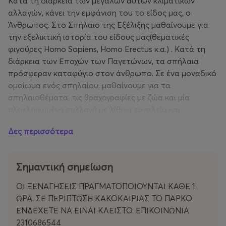
Κατά τη διάρκεια των μεγάλων αυτών κλιματικών
αλλαγών, κάνει την εμφάνιση του το είδος μας, ο
Άνθρωπος. Στο Σπήλαιο της Εξέλιξης μαθαίνουμε για
την εξελικτική ιστορία του είδους μας(θεματικές
φιγούρες Homo Sapiens, Homo Erectus κ.α.) . Κατά τη
διάρκεια των Εποχών των Παγετώνων, τα σπήλαια
πρόσφεραν καταφύγιο στον άνθρωπο. Σε ένα μοναδικό
ομοίωμα ενός σπηλαίου, μαθαίνουμε για τα
σπηλαιοθέματα, τις βραχογραφίες με ζώα και μία
ολοκληρωμένη συλλογή με λίθινα εργαλεία και
απολιθώματα που φιλοξενούνται από το Α.Π.Θ.
Δες περισσότερα
Το Πάρκο των Θηλαστικών
Με την εξαφάνιση των δεινοσαύρων πριν από περίπου
Σημαντική σημείωση
65 εκατομμύρια χρόνια, ξεκινά η Εποχή των
Θηλαστικών. Το Πάρκο των Θηλαστικών περιέχει πάνω
ΟΙ ΞΕΝΑΓΗΣΕΙΣ ΠΡΑΓΜΑΤΟΠΟΙΟΥΝΤΑΙ ΚΑΘΕ 1
από 30 διαφορετικά εκθέματα-ομοιώματα
ΩΡΑ. ΣΕ ΠΕΡΙΠΤΩΣΗ ΚΑΚΟΚΑΙΡΙΑΣ ΤΟ ΠΑΡΚΟ
προϊστορικών θηλαστικών, τα περισσότερα από τα
ΕΝΔΕΧΕΤΕ ΝΑ ΕΙΝΑΙ ΚΛΕΙΣΤΟ. ΕΠΙΚΟΙΝΩΝΙΑ
οποία ζούσαν και στην Ελλάδα κατά το παρελθόν. Σε
2310686544