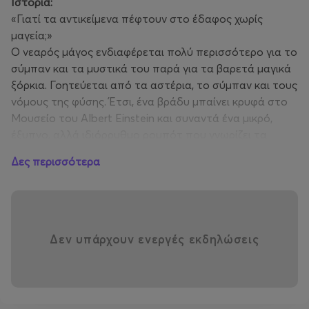
Ιστορία:
«Γιατί τα αντικείμενα πέφτουν στο έδαφος χωρίς
μαγεία;»
Ο νεαρός μάγος ενδιαφέρεται πολύ περισσότερο για το
σύμπαν και τα μυστικά του παρά για τα βαρετά μαγικά
ξόρκια. Γοητεύεται από τα αστέρια, το σύμπαν και τους
νόμους της φύσης. Έτσι, ένα βράδυ μπαίνει κρυφά στο
Μουσείο του Albert Einstein και συναντά ένα μικρό,
έξυπνο, αλλά ιδιόρρυθμο ρομπότ που γνωρίζει τα
πάντα για τον Albert Einstein και τις θεωρίες του. Το
Δες περισσότερα
ταξίδι ξεκινάει, με το ρομπότ να ταξιδεύει τον νεαρό
μάγο, στον χρόνο και το χώρο και να μοιράζεται τις
πολύτιμες γνώσεις του.
Η νέα ταινία στη ΘΟΛΟ, παρουσιάζει με εύληπτο και
συνάμα συναρπαστικό τρόπο στους θεατές,
Δεν υπάρχουν ενεργές εκδηλώσεις
εκπαιδευτικά θέματα σχετικά με τη βαρύτητα και τα
μυστικά του σύμπαντος, σ’ ένα συναρπαστικό ταξίδι
που αναδεικνύει την αξία της φιλίας.