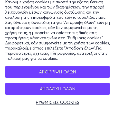
Κάνουμε χρήση cookies με σκοπό την εξατομίκευση
του περιεχομένου και των διαφημίσεων, την παροχή
λειτουργιών μέσων κοινωνικής δικτύωσης και την
ανάλυση της επισκεψιμότητας των ιστοσελίδων μας.
Σας δίνεται η δυνατότητα για "Απόρριψη όλων" των μη
Πληροφορίες
απαραίτητων cookies, εάν δεν συμφωνείτε με τη
χρήση τους, ή μπορείτε να ορίσετε τις δικές σας
Υποστήριξη
προτιμήσεις, κάνοντας κλικ στο "Ρυθμίσεις cookies".
Διαφορετικά, εάν συμφωνείτε με τη χρήση των cookies,
Stay Connected
παρακαλούμε όπως επιλέξετε "Αποδοχή όλων".Για
περισσότερες σχετικές πληροφορίες, ανατρέξτε στην
πολιτική μας για τα cookies
.
Mobile app
ΑΠΟΡΡΙΨΗ ΟΛΩΝ
ΑΠΟΔΟΧΗ ΟΛΩΝ
Ελλάδα
Τηλεφωνικές κρατήσεις
ΡΥΘΜΙΣΕΙΣ COOKIES
+30 2117700000
Δευ - Παρ 10:00 - 18:00