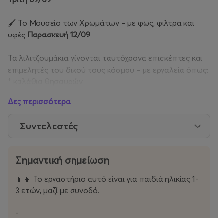
🖌 Το Μουσείο των Χρωμάτων – με φως, φίλτρα και
υφές
Παρασκευή 12/09
Τα λιλιτζουμάκια γίνονται ταυτόχρονα επισκέπτες και
επιμελητές του δικού τους κόσμου – με εργαλεία όπως:
* καλάθια θησαυρών
* φωτοτράπεζα
Δες περισσότερα
* φυσικά & μοντεσσοριανά υλικά
* ξύλινη σανίδα ισορροπίας
Συντελεστές
* και φυσικά... χώμα, άμμος, πλαστελίνες, ρύζι, νερό και
oobleck!
Σημαντική σημείωση
Οι ομάδες μας είναι μικρές και ζεστές.
👧👦 Το εργαστήριο αυτό είναι για παιδιά ηλικίας 1-
Τηλ. επικοινωνίας: 2106526426
3 ετών, μαζί με συνοδό.
email: info@lilitzoum.gr
-