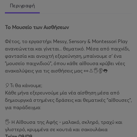
Περιγραφή
Το Μουσείο των Αισθήσεων
Φέτος, το εργαστήρι Messy, Sensory & Montessori Play
ανανεώνεται και γίνεται... θεματικό. Μέσα από παιχνίδι,
φαντασία και ανοιχτή εξερεύνηση, μπαίνουμε σ’ ένα
"μουσείο παιχνιδιού", όπου κάθε αίθουσα κρύβει νέες
ανακαλύψεις για τις αισθήσεις μας 👀👃🖐👂👅
🎈Τι θα κάνουμε;
Κάθε μήνα εξερευνούμε μία νέα αίσθηση μέσα από
δημιουργικά στημένες δράσεις και θεματικές "αίθουσες",
για παράδειγμα:
🖐 Η Αίθουσα της Αφής - μαλακό, σκληρό, τραχύ και
γλιστερό, κρυμμένα σε κουτιά και σακουλάκια
Τρίτη
09/09