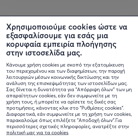
Οι θέσεις είναι περιορισμένες, κράτησε τώρα τη θέση
σου και δημιούργησε το δικό σου “Thing”!
Χρησιμοποιούμε cookies ώστε να
εξασφαλίσουμε για εσάς μια
κορυφαία εμπειρία πλοήγησης
στην ιστοσελίδα μας.
Κάνουμε χρήση cookies με σκοπό την εξατομίκευση
του περιεχομένου και των διαφημίσεων, την παροχή
λειτουργιών μέσων κοινωνικής δικτύωσης και την
ανάλυση της επισκεψιμότητας των ιστοσελίδων μας.
Σας δίνεται η δυνατότητα για "Απόρριψη όλων" των μη
Πληροφορίες
απαραίτητων cookies, εάν δεν συμφωνείτε με τη
χρήση τους, ή μπορείτε να ορίσετε τις δικές σας
Υποστήριξη
προτιμήσεις, κάνοντας κλικ στο "Ρυθμίσεις cookies".
Διαφορετικά, εάν συμφωνείτε με τη χρήση των cookies,
Stay Connected
παρακαλούμε όπως επιλέξετε "Αποδοχή όλων".Για
περισσότερες σχετικές πληροφορίες, ανατρέξτε στην
πολιτική μας για τα cookies
.