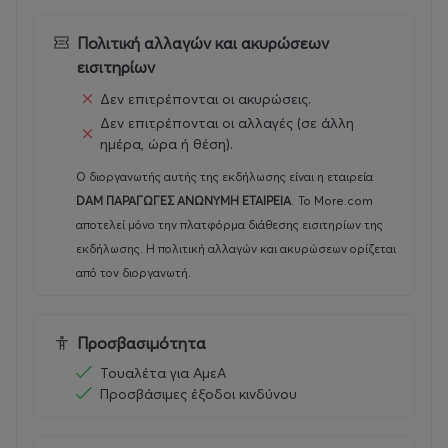
Το γαστρονομικό event θα κορυφωθεί με ένα
ξεχωριστό
Food & Wine Party
για όλους, όπου οι
Πολιτική αλλαγών και ακυρώσεων
επισκέπτες θα απολαύσουν επιλεγμένες γεύσεις,
εισιτηρίων
μοναδικές γαστρονομικές δημιουργίες και εκλεκτές
Δεν επιτρέπονται οι ακυρώσεις.
ετικέτες κρασιών από την Ελλάδα και το εξωτερικό.
Δεν επιτρέπονται οι αλλαγές (σε άλλη
ημέρα, ώρα ή θέση).
Το
Gastrosophy Fest powered by Protergia
,
Ο διοργανωτής αυτής της εκδήλωσης είναι η εταιρεία
εμπνευσμένο από τον
Σπύρο και τον Βαγγέλη Λιάκο
,
DAM ΠΑΡΑΓΩΓΕΣ ΑΝΩΝΥΜΗ ΕΤΑΙΡΕΙΑ
.
Το More.com
αποτελεί μια πλατφόρμα διαλόγου και εμπειριών που
αποτελεί μόνο την πλατφόρμα διάθεσης εισιτηρίων της
συνδέει τη γαστρονομία με τον πολιτισμό, τη
εκδήλωσης. Η πολιτική αλλαγών και ακυρώσεων ορίζεται
βιωσιμότητα, την επιχειρηματικότητα, τον τουρισμό και
από τον διοργανωτή.
τη σύγχρονη ελληνική ταυτότητα.
Εξασφάλισε τη θέση σου στο
Gastrosophy Fest
Προσβασιμότητα
powered by Protergia
και ζήσε από κοντά μια ημέρα
γεμάτη γεύσεις, έμπνευση και μοναδικές εμπειρίες.
Τουαλέτα για ΑμεΑ
Προσβάσιμες έξοδοι κινδύνου
Early bird: 45€