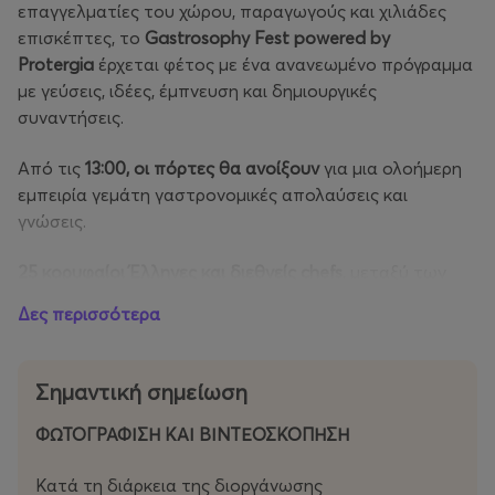
επαγγελματίες του χώρου, παραγωγούς και χιλιάδες
επισκέπτες, το
Gastrosophy Fest powered by
Protergia
έρχεται φέτος με ένα ανανεωμένο πρόγραμμα
με γεύσεις, ιδέες, έμπνευση και δημιουργικές
συναντήσεις.
Από τις
13:00, οι πόρτες θα ανοίξουν
για μια ολοήμερη
εμπειρία γεμάτη γαστρονομικές απολαύσεις και
γνώσεις.
25 κορυφαίοι Έλληνες και διεθνείς chefs
, μεταξύ των
οποίων ο
Παναγιώτης Γιακαλής
, ο
Πέτρος Δήμας
, ο
Δες περισσότερα
Νίκος Καραθάνος
, ο
Αστέριος Κουστούδης
, ο
Παύλος
Κυριάκης
, ο
Λευτέρης Λαζάρου
, ο
Σπύρος και ο
Βαγγέλης Λιάκος
, ο
Έκτορας Μποτρίνι
, ο
Γκίκας
Σημαντική σημείωση
Ξενάκης
, ο
Μανώλης Παπουτσάκης
, ο
Χριστόφορος
Πέσκιας
, ο
Πέτρος Συρίγος
και ο
Αλέξανδρος Τσιοτίνης
,
ΦΩΤΟΓΡΑΦΙΣΗ ΚΑΙ ΒΙΝΤΕΟΣΚΟΠΗΣΗ
μαζί με σημαντικές προσωπικότητες της γαστρονομίας
από την Ελλάδα και το εξωτερικό, θα μοιραστούν τις
Κατά τη διάρκεια της διοργάνωσης