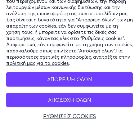
του περιεχομένου και των διαφημίσεων, την παροχή
λειτουργιών μέσων κοινωνικής δικτύωσης και την
ανάλυση της επισκεψιμότητας των ιστοσελίδων μας.
Σας δίνεται η δυνατότητα για "Απόρριψη όλων" των μη
Πληροφορίες
απαραίτητων cookies, εάν δεν συμφωνείτε με τη
χρήση τους, ή μπορείτε να ορίσετε τις δικές σας
Υποστήριξη
προτιμήσεις, κάνοντας κλικ στο "Ρυθμίσεις cookies".
Διαφορετικά, εάν συμφωνείτε με τη χρήση των cookies,
Stay Connected
παρακαλούμε όπως επιλέξετε "Αποδοχή όλων".Για
περισσότερες σχετικές πληροφορίες, ανατρέξτε στην
πολιτική μας για τα cookies
.
Mobile app
ΑΠΟΡΡΙΨΗ ΟΛΩΝ
ΑΠΟΔΟΧΗ ΟΛΩΝ
Ελλάδα
Τηλεφωνικές κρατήσεις
ΡΥΘΜΙΣΕΙΣ COOKIES
+30 2117700000
Δευ - Παρ 10:00 - 18:00
Φυσικά σημεία