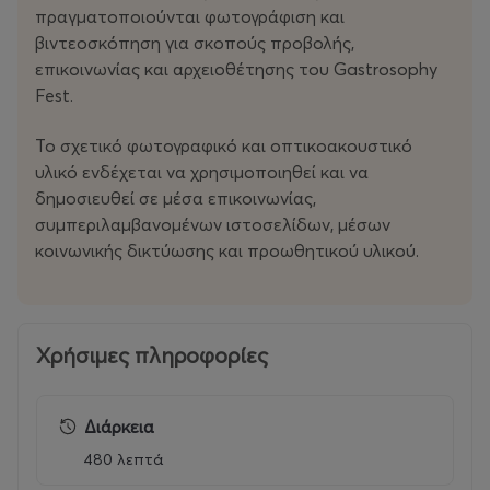
ιδέες και τις δημιουργίες τους μέσα από ομιλίες,
πραγματοποιούνται φωτογράφιση και
συζητήσεις και μοναδικά cooking experiences,
βιντεοσκόπηση για σκοπούς προβολής,
προσφέροντας στο κοινό μια μοναδική ευκαιρία να
επικοινωνίας και αρχειοθέτησης του Gastrosophy
ανακαλύψει τις τάσεις που διαμορφώνουν το μέλλον
Fest.
της γεύσης.
Το σχετικό φωτογραφικό και οπτικοακουστικό
Περισσότερα από 20 αστέρια Michelin, 15 Live Cooking
υλικό ενδέχεται να χρησιμοποιηθεί και να
Stations και 20 μοναδικές συνταγές συνθέτουν μια
δημοσιευθεί σε μέσα επικοινωνίας,
ολοήμερη γαστρονομική εμπειρία.
συμπεριλαμβανομένων ιστοσελίδων, μέσων
κοινωνικής δικτύωσης και προωθητικού υλικού.
Signature πιάτα από τους αδελφούς Λιάκου και τον
Νίκο Καραθάνο συναντούν περισσότερες από 30
επιλεγμένες ετικέτες κρασιού, δημιουργώντας μια
ολοκληρωμένη γαστρονομική εμπειρία.
Χρήσιμες πληροφορίες
Το
Gastrosophy Fest powered by Protergia
αποτελεί
Διάρκεια
μια πολυδιάστατη εμπειρία που αναδεικνύει τις τάσεις
που επηρεάζουν το μέλλον της γαστρονομίας.
480 λεπτά