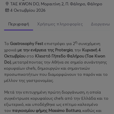
TAE KWON DO, Μοραιτίνη 2, Π. Φάληρο, Φάληρο
4 Οκτωβρίου 2026
Περιγραφή
Χρήσιμες πληροφορίες
Διοργανωτ
η
Το
Gastrosophy
Fest
επιστρέφει για 2
συνεχόμενη
χρονιά
με την ενέργεια της
Protergia
, την
Κυριακή 4
Οκτωβρίου
στο
Κλειστό Γήπεδο Φαλήρου (Tae Kwon
Do)
, μετατρέποντας την Αθήνα σε σημείο συνάντησης
κορυφαίων chefs, δημιουργών και σημαντικών
προσωπικοτήτων που διαμορφώνουν το παρόν και το
μέλλον της γαστρονομίας.
Μετά την επιτυχημένη πρώτη διοργάνωση, η οποία
συγκέντρωσε κορυφαίους chefs από την Ελλάδα και το
εξωτερικό, και υποδέχθηκε ως επίτιμο καλεσμένο
τον
παγκοσμίου φήμης Massimo Bottura
, καθώς και