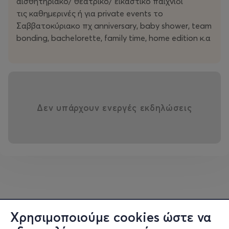
αισθητηριακό/ θεατρικό/ εικαστικό παιχνίδι
τις καθημερινές ή για private events το
Σαββατοκύριακο πχ anniversary, baby shower, team
bonding, bachelorette, family time, home edition κ.α
Δεν υπάρχουν ενεργές εκδηλώσεις
Χρησιμοποιούμε cookies ώστε να