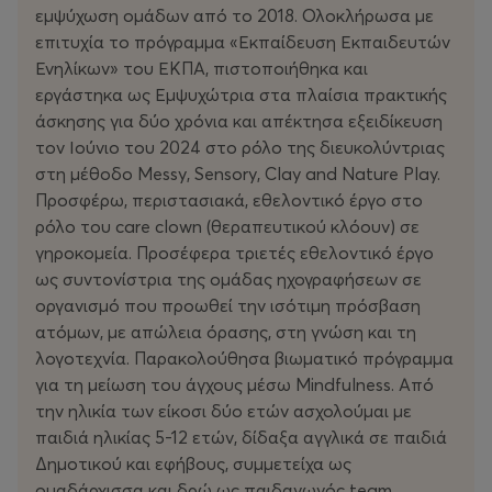
εμψύχωση ομάδων από το 2018. Ολοκλήρωσα με
επιτυχία το πρόγραμμα «Εκπαίδευση Εκπαιδευτών
Ενηλίκων» του ΕΚΠΑ, πιστοποιήθηκα και
εργάστηκα ως Εμψυχώτρια στα πλαίσια πρακτικής
άσκησης για δύο χρόνια και απέκτησα εξειδίκευση
τον Ιούνιο του 2024 στο ρόλο της διευκολύντριας
στη μέθοδο Messy, Sensory, Clay and Nature Play.
Προσφέρω, περιστασιακά, εθελοντικό έργο στο
ρόλο του care clown (θεραπευτικού κλόουν) σε
γηροκομεία. Προσέφερα τριετές εθελοντικό έργο
ως συντονίστρια της ομάδας ηχογραφήσεων σε
οργανισμό που προωθεί την ισότιμη πρόσβαση
ατόμων, με απώλεια όρασης, στη γνώση και τη
λογοτεχνία. Παρακολούθησα βιωματικό πρόγραμμα
για τη μείωση του άγχους μέσω Mindfulness. Από
την ηλικία των είκοσι δύο ετών ασχολούμαι με
παιδιά ηλικίας 5-12 ετών, δίδαξα αγγλικά σε παιδιά
Δημοτικού και εφήβους, συμμετείχα ως
ομαδάρχισσα και δρώ ως παιδαγωγός team