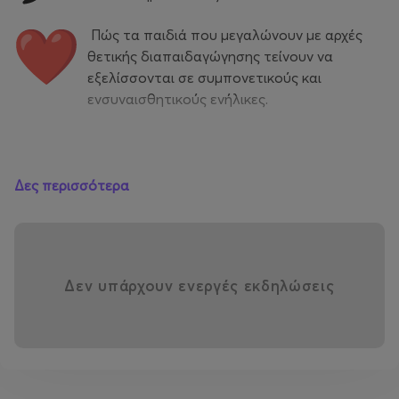
Πώς τα παιδιά που μεγαλώνουν με αρχές
θετικής διαπαιδαγώγησης τείνουν να
εξελίσσονται σε συμπονετικούς και
ενσυναισθητικούς ενήλικες.
Ως γονείς, οφείλουμε να προσφέρουμε στα παιδιά μας
Δες περισσότερα
—και στον εαυτό μας— το καλύτερο δυνατό.
Απευθύνεται σε:
Δεν υπάρχουν ενεργές εκδηλώσεις
Γονείς, φροντιστές, δασκάλους και σε κάθε άνθρωπο
που σχετίζεται ή συναναστρέφεται με παιδιά στην
καθημερινότητά του.