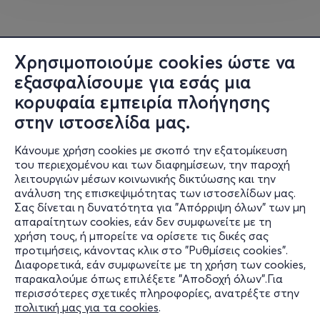
Πότε: Κυριακή 9 Νοεμβρίου
Χρησιμοποιούμε cookies ώστε να
Διάρκεια: 2 ώρες 11:00-13:00
εξασφαλίσουμε για εσάς μια
κορυφαία εμπειρία πλοήγησης
Συμμετοχή: 30€
στην ιστοσελίδα μας.
Τοποθεσία: Στο Μικρό Βουνό στο Λαγονήσι
Κάνουμε χρήση cookies με σκοπό την εξατομίκευση
του περιεχομένου και των διαφημίσεων, την παροχή
λειτουργιών μέσων κοινωνικής δικτύωσης και την
ανάλυση της επισκεψιμότητας των ιστοσελίδων μας.
Διεξάγεται από τη
Σας δίνεται η δυνατότητα για "Απόρριψη όλων" των μη
Πληροφορίες
απαραίτητων cookies, εάν δεν συμφωνείτε με τη
χρήση τους, ή μπορείτε να ορίσετε τις δικές σας
Βασίλα Νικολέτα
Υποστήριξη
προτιμήσεις, κάνοντας κλικ στο "Ρυθμίσεις cookies".
Διαφορετικά, εάν συμφωνείτε με τη χρήση των cookies,
Stay Connected
Πιστοποιημένη Εκπαιδεύτρια Γονέων Θετικής
παρακαλούμε όπως επιλέξετε "Αποδοχή όλων".Για
Διαπαιδαγώγησης (PDA)
περισσότερες σχετικές πληροφορίες, ανατρέξτε στην
πολιτική μας για τα cookies
.