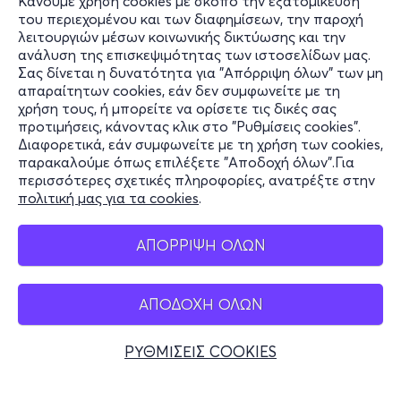
Κάνουμε χρήση cookies με σκοπό την εξατομίκευση
του περιεχομένου και των διαφημίσεων, την παροχή
λειτουργιών μέσων κοινωνικής δικτύωσης και την
ανάλυση της επισκεψιμότητας των ιστοσελίδων μας.
Σας δίνεται η δυνατότητα για "Απόρριψη όλων" των μη
Πληροφορίες
απαραίτητων cookies, εάν δεν συμφωνείτε με τη
χρήση τους, ή μπορείτε να ορίσετε τις δικές σας
Υποστήριξη
προτιμήσεις, κάνοντας κλικ στο "Ρυθμίσεις cookies".
Διαφορετικά, εάν συμφωνείτε με τη χρήση των cookies,
Stay Connected
παρακαλούμε όπως επιλέξετε "Αποδοχή όλων".Για
περισσότερες σχετικές πληροφορίες, ανατρέξτε στην
πολιτική μας για τα cookies
.
Mobile app
ΑΠΟΡΡΙΨΗ ΟΛΩΝ
ΑΠΟΔΟΧΗ ΟΛΩΝ
Ελλάδα
Τηλεφωνικές κρατήσεις
ΡΥΘΜΙΣΕΙΣ COOKIES
+30 2117700000
Δευ - Παρ 10:00 - 18:00