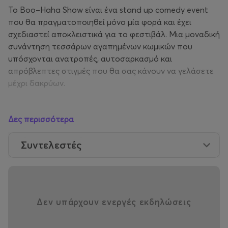
Το Boo–Haha Show είναι ένα stand up comedy event
που θα πραγματοποιηθεί μόνο μία φορά και έχει
σχεδιαστεί αποκλειστικά για το φεστιβάλ. Μια μοναδική
συνάντηση τεσσάρων αγαπημένων κωμικών που
υπόσχονται ανατροπές, αυτοσαρκασμό και
απρόβλεπτες στιγμές που θα σας κάνουν να γελάσετε
μέχρι δακρύων.
Δες περισσότερα
Μία βραδιά, ένα ανεπανάληπτο line-up, και μια εμπειρία
που δεν θα ξαναζήσετε. Αν το χάσετε, χάσατε!
Συντελεστές
Δεν υπάρχουν ενεργές εκδηλώσεις