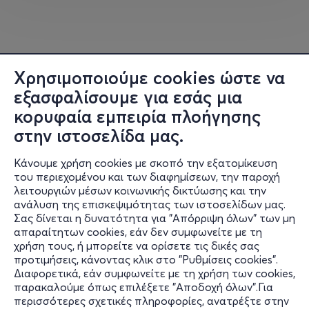
🎟️ Main Area: 18€
🎟️ Front Rows: 23€
🎫 Προπώληση εισιτηρίων: more.com
Χρησιμοποιούμε cookies ώστε να
εξασφαλίσουμε για εσάς μια
κορυφαία εμπειρία πλοήγησης
στην ιστοσελίδα μας.
Κάνουμε χρήση cookies με σκοπό την εξατομίκευση
του περιεχομένου και των διαφημίσεων, την παροχή
λειτουργιών μέσων κοινωνικής δικτύωσης και την
ανάλυση της επισκεψιμότητας των ιστοσελίδων μας.
Σας δίνεται η δυνατότητα για "Απόρριψη όλων" των μη
Πληροφορίες
απαραίτητων cookies, εάν δεν συμφωνείτε με τη
χρήση τους, ή μπορείτε να ορίσετε τις δικές σας
Υποστήριξη
προτιμήσεις, κάνοντας κλικ στο "Ρυθμίσεις cookies".
Διαφορετικά, εάν συμφωνείτε με τη χρήση των cookies,
Stay Connected
παρακαλούμε όπως επιλέξετε "Αποδοχή όλων".Για
περισσότερες σχετικές πληροφορίες, ανατρέξτε στην