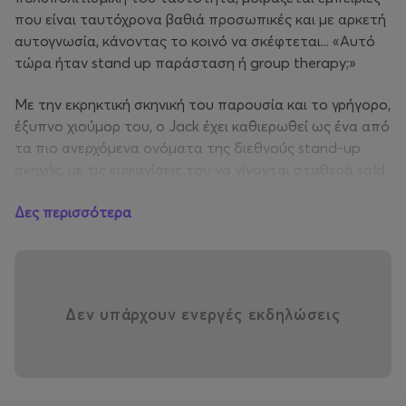
που είναι ταυτόχρονα βαθιά προσωπικές και με αρκετή
αυτογνωσία, κάνοντας το κοινό να σκέφτεται... «Αυτό
τώρα ήταν stand up παράσταση ή group therapy;»
Με την εκρηκτική σκηνική του παρουσία και το γρήγορο,
έξυπνο χιούμορ του, ο Jack έχει καθιερωθεί ως ένα από
τα πιο ανερχόμενα ονόματα της διεθνούς stand-up
σκηνής, με τις εμφανίσεις του να γίνονται σταθερά sold
out. Ανάμεσα στις σημαντικότερες διοργανώσεις στις
Δες περισσότερα
οποίες έχει εμφανιστεί συγκαταλέγονται το “Netflix Is A
Joke” και το “Laugh After Dark” του “Amazon Prime”.
Παράλληλα, παρουσιάζει το επιτυχημένο podcast
“Comedy Club Confessions”, όπου φιλοξενεί συζητήσεις
και ιστορίες από τον κόσμο της κωμωδίας.
Δεν υπάρχουν ενεργές εκδηλώσεις
📆 Ημερομηνία: Παρασκευή 10 Ιουλίου
📍 Τοποθεσία: Arch Club, Κρήτης 1 & Πέτρου Ράλλη 29
🕘 Doors Open: 20:30 / Starts 21:30