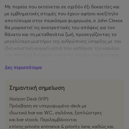
Με πορεία που εκτείνεται σε σχεδόν έξι δεκαετίες και
με εμβληματικές στιγμές που έχουν αφήσει ανεξίτηλο
αποτύπωμα στην παγκόσμια ψυχαγωγία, ο John Cleese
θα μοιραστεί τις ανατρεπτικές του απόψεις για τον
θάνατο και τη μεταθανάτια ζωή, προσεγγίζοντας το
μεγαλύτερο μυστήριο της ανθρώπινης ύπαρξης με την
ίδια καυστική κωμική ματιά που καθόρισε την καριέρα
του. Κατά τη διάρκεια αυτής της δίωρης παράστασης,
θα μοιραστεί με το κοινό αναμνήσεις και εμπειρίες από
Δες περισσότερα
τα χρόνια του στους
Monty Python
και στο
Fawlty
Towers
, μεταξύ άλλων.
Σημαντική σημείωση
Η συγκεκριμένη παράσταση αναμένεται να αποτελέσει
μία από τις πιο ξεχωριστές και αξέχαστες βραδιές του
Horizon Deck (VIP)
φετινού καλοκαιριού στην Costa Navarino. Ο John
Πρόσβαση σε υπερυψωμένο deck με
Cleese υπόσχεται μια εμπειρία γεμάτη γέλιο, σκέψη και
ιδιωτικό bar και W.C., σαλόνια, ξαπλώστρες
στιγμές που θα μείνουν ανεξίτηλες στη μνήμη όσων
και bar stools. Περιλαμβάνονται
βρεθούν εκεί.
επίσης private entrance & priority lane, καθώς και