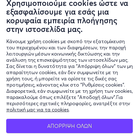
Χρησιμοποιούμε cookies ώστε να
εξασφαλίσουμε για εσάς μια
κορυφαία εμπειρία πλοήγησης
στην ιστοσελίδα μας.
Κάνουμε χρήση cookies με σκοπό την εξατομίκευση
του περιεχομένου και των διαφημίσεων, την παροχή
λειτουργιών μέσων κοινωνικής δικτύωσης και την
ανάλυση της επισκεψιμότητας των ιστοσελίδων μας.
Σας δίνεται η δυνατότητα για "Απόρριψη όλων" των μη
Πληροφορίες
απαραίτητων cookies, εάν δεν συμφωνείτε με τη
χρήση τους, ή μπορείτε να ορίσετε τις δικές σας
Υποστήριξη
προτιμήσεις, κάνοντας κλικ στο "Ρυθμίσεις cookies".
Διαφορετικά, εάν συμφωνείτε με τη χρήση των cookies,
Stay Connected
παρακαλούμε όπως επιλέξετε "Αποδοχή όλων".Για
περισσότερες σχετικές πληροφορίες, ανατρέξτε στην
πολιτική μας για τα cookies
.
Mobile app
ΑΠΟΡΡΙΨΗ ΟΛΩΝ