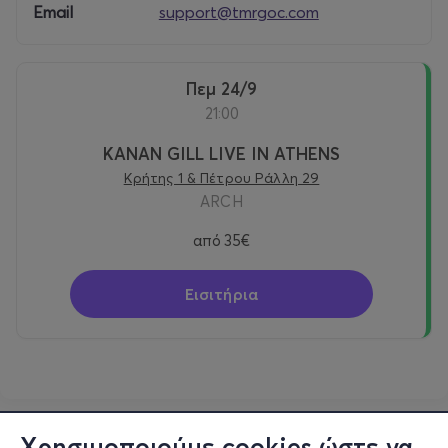
Email
support@tmrgoc.com
Πεμ 24/9
21:00
KANAN GILL LIVE IN ATHENS
Κρήτης 1 & Πέτρου Ράλλη 29
ARCH
από
35€
Εισιτήρια
Χρησιμοποιούμε cookies ώστε να