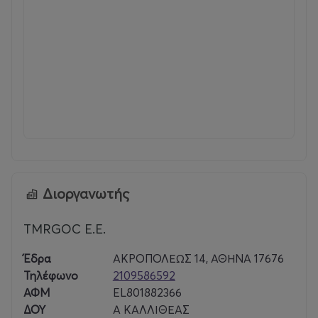
🎟️ Τιμές εισιτηρίων:
🎫 Γενική είσοδος: 35€
🎫 ZONE A: 55 €
🎫 ZONE B: 45 €
🎫 FRONT ROWS: 88 €
Διοργανωτής
TMRGOC E.E.
Έδρα
ΑΚΡΟΠΟΛΕΩΣ 14, ΑΘΗΝΑ 17676
Τηλέφωνο
2109586592
ΑΦΜ
EL801882366
ΔΟΥ
Α ΚΑΛΛΙΘΕΑΣ