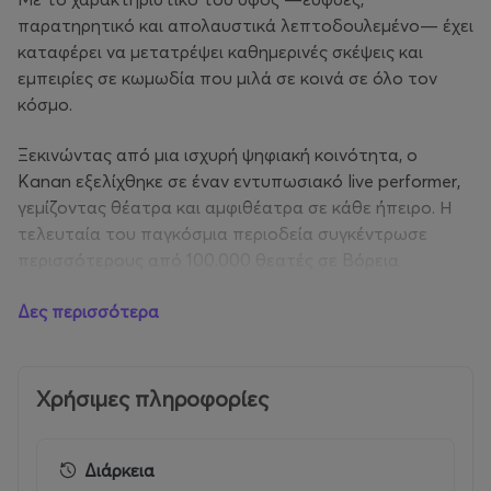
παρατηρητικό και απολαυστικά λεπτοδουλεμένο— έχει
καταφέρει να μετατρέψει καθημερινές σκέψεις και
εμπειρίες σε κωμωδία που μιλά σε κοινά σε όλο τον
κόσμο.
Ξεκινώντας από μια ισχυρή ψηφιακή κοινότητα, ο
Kanan εξελίχθηκε σε έναν εντυπωσιακό live performer,
γεμίζοντας θέατρα και αμφιθέατρα σε κάθε ήπειρο. Η
τελευταία του παγκόσμια περιοδεία συγκέντρωσε
περισσότερους από 100.000 θεατές σε Βόρεια
Αμερική, Ευρώπη, Ασία και Αυστραλία — ένα ορόσημο
Δες περισσότερα
που έχουν πετύχει ελάχιστοι Ινδοί stand-up κωμικοί.
Στη σκηνή ξεχωρίζει για τη χαλαρή, άμεση παρουσία του
και για ένα κείμενο δουλεμένο μέχρι την παραμικρή
λεπτομέρεια, αποδεικνύοντας ότι η αληθινή κωμωδία
Χρήσιμες πληροφορίες
δεν χρειάζεται υπερβολές για να κερδίσει το κοινό.
Παράλληλα με τις live εμφανίσεις του, έχει γράψει και
Διάρκεια