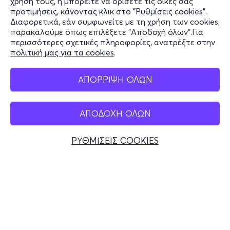
χρήση τους, ή μπορείτε να ορίσετε τις δικές σας
Υποστήριξη
προτιμήσεις, κάνοντας κλικ στο "Ρυθμίσεις cookies".
Διαφορετικά, εάν συμφωνείτε με τη χρήση των cookies,
Stay Connected
παρακαλούμε όπως επιλέξετε "Αποδοχή όλων".Για
περισσότερες σχετικές πληροφορίες, ανατρέξτε στην
πολιτική μας για τα cookies
.
Mobile app
ΑΠΟΡΡΙΨΗ ΟΛΩΝ
ΑΠΟΔΟΧΗ ΟΛΩΝ
Ελλάδα
Τηλεφωνικές κρατήσεις
ΡΥΘΜΙΣΕΙΣ COOKIES
+30 2117700000
Δευ - Παρ 10:00 - 18:00
Φυσικά σημεία