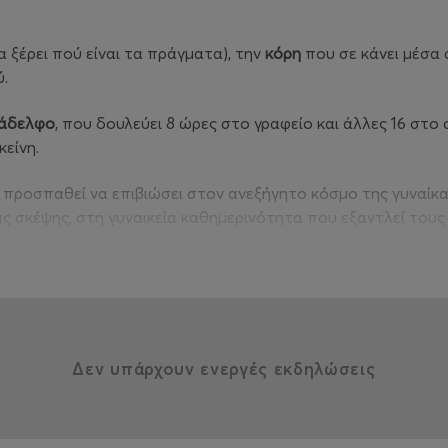
 ξέρει πού είναι τα πράγματα), την
κόρη
που σε κάνει μέσα
.
νάδελφο
, που δουλεύει 8 ώρες στο γραφείο και άλλες 16 στο
κείνη.
 προσπαθεί να επιβιώσει στον ανεξήγητο κόσμο της γυναίκας
ς σκέψης, στη γυναικεία καθημερινότητα που εξαντλεί τους
μία stand up παράσταση αφιερωμένη στις γυναίκες της ζω
κά,
κρατούν τον κόσμο όρθιο
!
aloniki
Δεν υπάρχουν ενεργές εκδηλώσεις