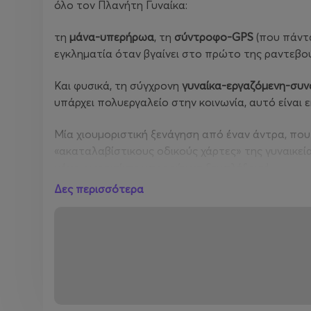
όλο τον Πλανήτη Γυναίκα:
τη
μάνα-υπερήρωα
, τη
σύντροφο-
GPS
(που πάντα
εγκληματία όταν βγαίνει στο πρώτο της ραντεβού
Και φυσικά, τη σύγχρονη
γυναίκα-εργαζόμενη-συ
υπάρχει πολυεργαλείο στην κοινωνία, αυτό είναι ε
Μία χιουμοριστική ξενάγηση από έναν άντρα, που
«ακαταλαβίστικους οδικούς χάρτες» της γυναικεία
μόνο οι γυναίκες μπορούν να ξεμπλέξουν!
Δες περισσότερα
Ο Μιχάλης Σαρόπουλος παρουσιάζει με θαυμασμό 
αντέχουν, μας διορθώνουν, μας αγαπούν και, τελι
Ian’s Lounge Bar, εντός
του
Regency Casino Thess
Κυριακή 08 Μαρτίου