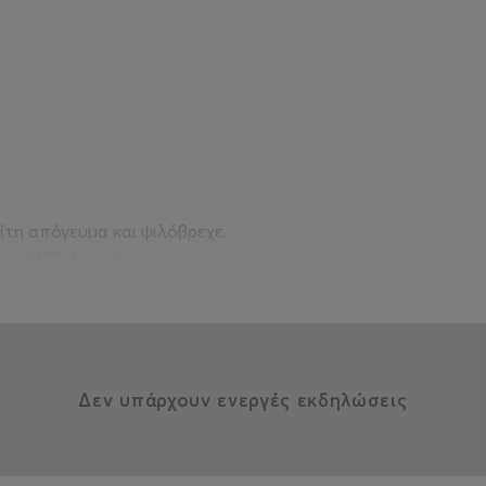
ίτη απόγευμα και ψιλόβρεχε.
το 2020, έφτιαξαν την
ές σε Ελλάδα και Ευρώπη.
le bill με τον τίτλο
νει η νέα τους παράσταση;
Δεν υπάρχουν ενεργές εκδηλώσεις