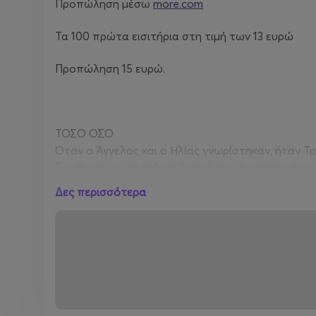
Προπώληση μέσω
more.com
Τα 100 πρώτα εισιτήρια στη τιμή των 13 ευρώ
Προπώληση 15 ευρώ.
ΤΟΣΟ ΟΣΟ
Όταν ο Άγγελος και ο Ηλίας γνωρίστηκαν, ήταν Τρ
Ένωθηκαν με τα ανίερα δεσμά των λογοπαιγνίων 
παράσταση Double Impact που παίχτηκε 141 φορ
Δες περισσότερα
Αποφάσισαν να συνεχίσουν μαζί σε ένα ακόμα doub
ΤΟΣΟ ΟΣΟ
Φαντάζομαι πως θα αναρωτιέστε τι θα περιλαμβά
Θα έχει ιστορίες... Τόσο Όσο
Θα έχει λογοπαίγνια... Τόσο Όσο
Θα έχει αποτυχημένες παρομοιώσεις... Τόσο Όσο