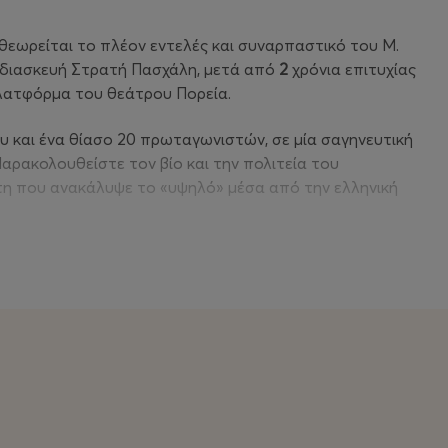
θεωρείται το πλέον εντελές και συναρπαστικό του Μ.
 διασκευή Στρατή Πασχάλη, μετά από
2
χρόνια επιτυχίας
πλατφόρμα του θεάτρου Πορεία.
ου και ένα θίασο 20 πρωταγωνιστών, σε μία σαγηνευτική
ρακολουθείστε τον βίο και την πολιτεία του
τη που ανακάλυψε το «υψηλό» μέσα από την ελληνική