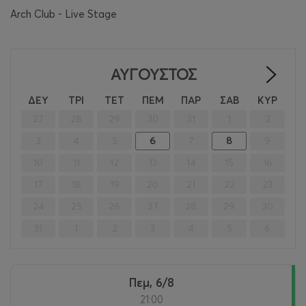
Arch Club - Live Stage
ΑΎΓΟΥΣΤΟΣ
>
ΔΕΥ
ΤΡΙ
ΤΕΤ
ΠΕΜ
ΠΑΡ
ΣΑΒ
ΚΥΡ
27
28
29
30
31
1
2
3
4
5
6
7
8
9
10
11
12
13
14
15
16
17
18
19
20
21
22
23
24
25
26
27
28
29
30
31
1
2
3
4
5
6
Πεμ, 6/8
21:00