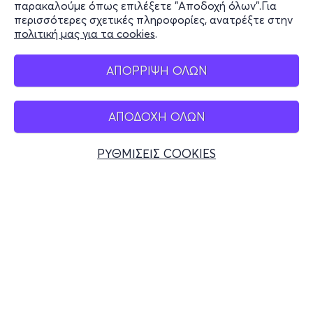
παρακαλούμε όπως επιλέξετε "Αποδοχή όλων".Για
περισσότερες σχετικές πληροφορίες, ανατρέξτε στην
πολιτική μας για τα cookies
.
Mobile app
ΑΠΟΡΡΙΨΗ ΟΛΩΝ
ΑΠΟΔΟΧΗ ΟΛΩΝ
Ελλάδα
Τηλεφωνικές κρατήσεις
ΡΥΘΜΙΣΕΙΣ COOKIES
+30 2117700000
Δευ - Παρ 10:00 - 18:00
Φυσικά σημεία
© 2026 more.com