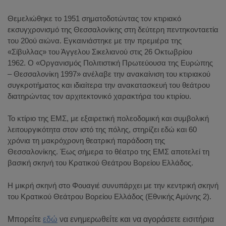
Θεμελιώθηκε το 1951 σηματοδοτώντας τον κτιριακό
εκσυγχρονισμό της Θεσσαλονίκης στη δεύτερη πεντηκονταετία
του 20ού αιώνα. Εγκαινιάστηκε με την πρεμιέρα της
«Σίβυλλας» του Άγγελου Σικελιανού στις 26 Οκτωβρίου
1962. Ο «Οργανισμός Πολιτιστική Πρωτεύουσα της Ευρώπης
– Θεσσαλονίκη 1997» ανέλαβε την ανακαίνιση του κτιριακού
συγκροτήματος και ιδιαίτερα την ανακατασκευή του θεάτρου
διατηρώντας τον αρχιτεκτονικό χαρακτήρα του κτιρίου.
Το κτίριο της ΕΜΣ, με εξαιρετική πολεοδομική και συμβολική
λειτουργικότητα στον ιστό της πόλης, στηρίζει εδώ και 60
χρόνια τη μακρόχρονη θεατρική παράδοση της
Θεσσαλονίκης. Έως σήμερα το θέατρο της ΕΜΣ αποτελεί τη
βασική σκηνή του Κρατικού Θεάτρου Βορείου Ελλάδος.
Η μικρή σκηνή στο Φουαγιέ συνυπάρχει με την κεντρική σκηνή
του Κρατικού Θεάτρου Βορείου Ελλάδος (Εθνικής Αμύνης 2).
Μπορείτε
εδώ
να ενημερωθείτε και να αγοράσετε εισιτήρια