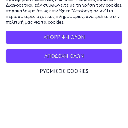
Διαφορετικά, εάν συμφωνείτε με τη χρήση των cookies,
Stay Connected
παρακαλούμε όπως επιλέξετε "Αποδοχή όλων".Για
περισσότερες σχετικές πληροφορίες, ανατρέξτε στην
πολιτική μας για τα cookies
.
Mobile app
ΑΠΟΡΡΙΨΗ ΟΛΩΝ
ΑΠΟΔΟΧΗ ΟΛΩΝ
Ελλάδα
Τηλεφωνικές κρατήσεις
ΡΥΘΜΙΣΕΙΣ COOKIES
+30 2117700000
Δευ - Παρ 10:00 - 18:00
Φυσικά σημεία