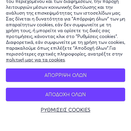
του περιεχομένου και των διαφημίσεων, την παροχή
λειτουργιών μέσων κοινωνικής δικτύωσης και την
ανάλυση της επισκεψιμότητας των ιστοσελίδων μας.
Σας δίνεται η δυνατότητα για "Απόρριψη όλων" των μη
Πληροφορίες
απαραίτητων cookies, εάν δεν συμφωνείτε με τη
χρήση τους, ή μπορείτε να ορίσετε τις δικές σας
Υποστήριξη
προτιμήσεις, κάνοντας κλικ στο "Ρυθμίσεις cookies".
Διαφορετικά, εάν συμφωνείτε με τη χρήση των cookies,
Stay Connected
παρακαλούμε όπως επιλέξετε "Αποδοχή όλων".Για
περισσότερες σχετικές πληροφορίες, ανατρέξτε στην
πολιτική μας για τα cookies
.
Mobile app
ΑΠΟΡΡΙΨΗ ΟΛΩΝ
ΑΠΟΔΟΧΗ ΟΛΩΝ
Ελλάδα
Τηλεφωνικές κρατήσεις
ΡΥΘΜΙΣΕΙΣ COOKIES
+30 2117700000
Δευ - Παρ 10:00 - 18:00
Φυσικά σημεία