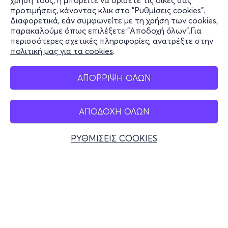
χρήση τους, ή μπορείτε να ορίσετε τις δικές σας
Υποστήριξη
προτιμήσεις, κάνοντας κλικ στο "Ρυθμίσεις cookies".
Διαφορετικά, εάν συμφωνείτε με τη χρήση των cookies,
Stay Connected
παρακαλούμε όπως επιλέξετε "Αποδοχή όλων".Για
περισσότερες σχετικές πληροφορίες, ανατρέξτε στην
πολιτική μας για τα cookies
.
Mobile app
ΑΠΟΡΡΙΨΗ ΟΛΩΝ
ΑΠΟΔΟΧΗ ΟΛΩΝ
Ελλάδα
Τηλεφωνικές κρατήσεις
ΡΥΘΜΙΣΕΙΣ COOKIES
+30 2117700000
Δευ - Παρ 10:00 - 18:00
Φυσικά σημεία