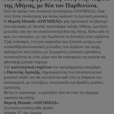
της Αθήνας, με θέα τον Παρθενώνα.
Στον 6ο όροφο του ιστορικού ξενοδοχείου ΟΛΥΜΠΙΑΣ, ένας
νέος τόπος συνάντησης για όσους αγαπούν τη ζωντανή μουσική.
Η
Θερινή Μπουάτ «ΟΛΥΜΠΙΑΣ»
μας προσκαλεί να ζήσουμε
ένα καλοκαίρι με δροσιά, ατμόσφαιρα παλιάς Αθήνας, ζωντανές
μελωδίες και την πιο συγκλονιστική θέα της πόλης. Κάτω από το
φως των αστεριών, με την Ακρόπολη να δεσπόζει στον ορίζοντα.
Τζαζ στάνταρτς, έντεχνα τραγούδια που ξυπνούν μνήμες και
συναισθήματα κλασσικές μελωδίες που αγγίζουν την ψυχή,
αγαπημένοι καλλιτέχνες με ξεχωριστές μουσικές προτάσεις
συναντιούνται σε έναν χώρο που θα επαναφέρει τη γοητεία της
αθηναϊκής μπουάτ σήμερα.
Την
καλλιτεχνική επιμέλεια
του προγράμματος υπογράφει
ο
Παντελής Αμπαζής
, δημιουργώντας ένα πολυσυλλεκτικό
μουσικό ταξίδι που θα εξελίσσεται καθ' όλη τη διάρκεια του
καλοκαιριού, με εκπλήξεις, συνεργασίες και βραδιές γεμάτες
έμπνευση.
Φέτος το καλοκαίρι, το ραντεβού δίνεται στην πιο όμορφη
ταράτσα της πόλης.
Θερινή Μπουάτ «ΟΛΥΜΠΙΑΣ»
Ζωντανή μουσική κάθε βράδυ.
Αθηνάς 57, 6ος όροφος