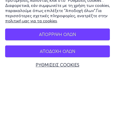
προτιμήσεις, κάνοντας κλικ στο "Ρυθμίσεις cookies".
Διαφορετικά, εάν συμφωνείτε με τη χρήση των cookies,
Stay Connected
παρακαλούμε όπως επιλέξετε "Αποδοχή όλων".Για
περισσότερες σχετικές πληροφορίες, ανατρέξτε στην
πολιτική μας για τα cookies
.
Mobile app
ΑΠΟΡΡΙΨΗ ΟΛΩΝ
ΑΠΟΔΟΧΗ ΟΛΩΝ
Ελλάδα
Τηλεφωνικές κρατήσεις
ΡΥΘΜΙΣΕΙΣ COOKIES
+30 2117700000
Δευ - Παρ 10:00 - 18:00
Φυσικά σημεία