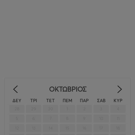
ΟΚΤΏΒΡΙΟΣ
<
>
ΔΕΥ
ΤΡΙ
ΤΕΤ
ΠΕΜ
ΠΑΡ
ΣΑΒ
ΚΥΡ
28
29
30
1
2
3
4
5
6
7
8
9
10
11
12
13
14
15
16
17
18