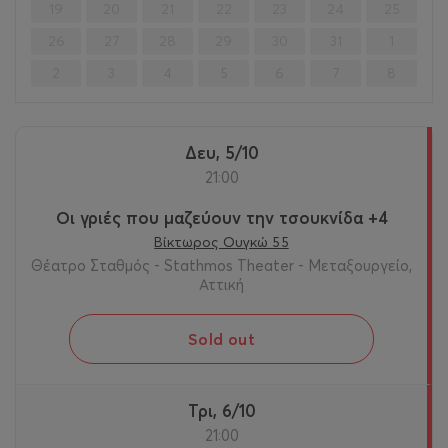
19
20
21
22
23
24
25
26
27
28
29
30
31
1
2
3
4
5
6
7
8
Δευ, 5/10
21:00
Οι γριές που μαζεύουν την τσουκνίδα +4
Βίκτωρος Ουγκώ 55
Θέατρο Σταθμός - Stathmos Theater - Μεταξουργείο,
Αττική
Sold out
Τρι, 6/10
21:00