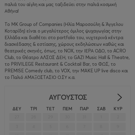
παλιά του αίγλη και μας ταξιδεύει στην παλιά κοσμική
Αθήνα!
Το MK Group of Companies (Ηλία Μαροσούλη & Άγγελου
Κοταρίδη) είναι ο μεγαλύτερος όμιλος ψυχαγωγίας στην
Ελλάδα και διαθέτει στο portfolio του, νυχτερινά κέντρα
διασκέδασης & εστίασης, χώρους εκδηλώσεων καθώς και
θεατρικές σκηνές, όπως, το NOX, την ΙΕΡΑ ΟΔΟ, το ACRO
Club, το Θέατρο ΑΛΣΟΣ ΔΕΗ, το GAZI Music Hall & Theatre,
το PRIVILEGE Restaurant & Cocktail Bar, το ΦΩΣ, το
PREMISE Comedy club, το VOX, την MAKE UP live disco και
το Παλιό ΑΜΑΞΟΣΤΑΣΙΟ Ο.ΣΥ κ.α.
ΑΎΓΟΥΣΤΟΣ
>
ΔΕΥ
ΤΡΙ
ΤΕΤ
ΠΕΜ
ΠΑΡ
ΣΑΒ
ΚΥΡ
27
28
29
30
31
1
2
3
4
5
6
7
8
9