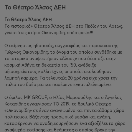
Το Θέατρο Άλσος ΔΕΗ
Το Θέατρο Άλσος ΔΕΗ
Το «ιστορικό» Θέατρο Άλσος ΔΕΗ στο Πεδίον του Άρεως,
γνωστό ως κτίριο Οικονομίδη, επέστρεψε!!!
Ο αείμνηστος ηθοποιός, συγγραφέας και παρουσιαστής
Γιώργος Οικονομίδης, το όνομα του οποίου συνδέθηκε με
το ιστορικό αναψυκτήριον «Άλσος» που δέσποζε στην
κοσμική Αθήνα τη δεκαετία του ’50, ανέδειξε
αξιοσημείωτους καλλιτέχνες οι οποίοι ακολούθησαν
λαμπρή καριέρα. Τα τελευταία 20 χρόνια είχε χάσει την
παλιά του δόξα μια και παρέμενε εγκαταλελειμμένο.
Ο όμιλος MK GROUP, ο Ηλίας Μαροσούλης και ο Άγγελος
Κοταρίδης εγκαινίασαν ΤΟ 2019, το θρυλικό Θέατρο
«Οικονομίδη» σε έναν ανανεωμένο και πεντακάθαρο χώρο
πολιτισμού. Βάζοντας προσωπικό μεράκι και αγάπη,
καταφέρνουν να αναδημιουργήσουν ένα αξιοζήλευτο χώρο
αναψυχής, εστίασης και θεάματος ο οποίος βρήκε την