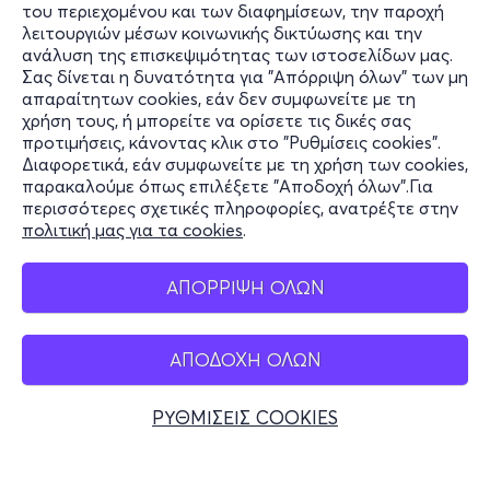
του περιεχομένου και των διαφημίσεων, την παροχή
λειτουργιών μέσων κοινωνικής δικτύωσης και την
ανάλυση της επισκεψιμότητας των ιστοσελίδων μας.
Σας δίνεται η δυνατότητα για "Απόρριψη όλων" των μη
Πληροφορίες
απαραίτητων cookies, εάν δεν συμφωνείτε με τη
χρήση τους, ή μπορείτε να ορίσετε τις δικές σας
Υποστήριξη
προτιμήσεις, κάνοντας κλικ στο "Ρυθμίσεις cookies".
Διαφορετικά, εάν συμφωνείτε με τη χρήση των cookies,
Stay Connected
παρακαλούμε όπως επιλέξετε "Αποδοχή όλων".Για
περισσότερες σχετικές πληροφορίες, ανατρέξτε στην
πολιτική μας για τα cookies
.
Mobile app
ΑΠΟΡΡΙΨΗ ΟΛΩΝ
ΑΠΟΔΟΧΗ ΟΛΩΝ
Ελλάδα
Τηλεφωνικές κρατήσεις
ΡΥΘΜΙΣΕΙΣ COOKIES
+30 2117700000
Δευ - Παρ 10:00 - 18:00
Φυσικά σημεία