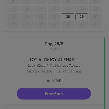
10
11
12
13
14
15
16
17
18
19
20
21
22
23
24
25
26
27
28
29
30
31
1
2
3
4
5
6
Παρ, 28/8
20:00
ΤΟΥ ΑΓΟΡΙΟΥ ΑΠΕΝΑΝΤΙ
Ευελπίδων 4, Πεδίον του Άρεως
Θέατρο Άλσος - Κυψέλη, Αττική
από
15€
Εισιτήρια