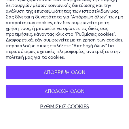
λειτουργιών μέσων κοινωνικής δικτύωσης και την
ανάλυση της επισκεψιμότητας των ιστοσελίδων μας.
Σας δίνεται η δυνατότητα για "Απόρριψη όλων" των μη
Πληροφορίες
απαραίτητων cookies, εάν δεν συμφωνείτε με τη
χρήση τους, ή μπορείτε να ορίσετε τις δικές σας
Υποστήριξη
προτιμήσεις, κάνοντας κλικ στο "Ρυθμίσεις cookies".
Διαφορετικά, εάν συμφωνείτε με τη χρήση των cookies,
Stay Connected
παρακαλούμε όπως επιλέξετε "Αποδοχή όλων".Για
περισσότερες σχετικές πληροφορίες, ανατρέξτε στην
πολιτική μας για τα cookies
.
Mobile app
ΑΠΟΡΡΙΨΗ ΟΛΩΝ
ΑΠΟΔΟΧΗ ΟΛΩΝ
Ελλάδα
Τηλεφωνικές κρατήσεις
ΡΥΘΜΙΣΕΙΣ COOKIES
+30 2117700000
Δευ - Παρ 10:00 - 18:00
Φυσικά σημεία