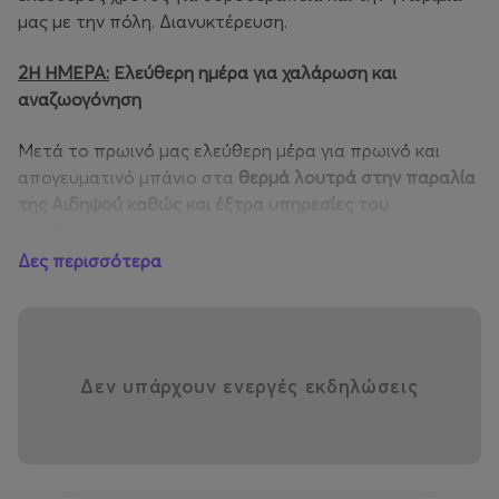
μας με την πόλη. Διανυκτέρευση.
2Η ΗΜΕΡΑ:
Ελεύθερη ημέρα για χαλάρωση και
αναζωογόνηση
Μετά το πρωινό μας ελεύθερη μέρα για πρωινό και
απογευματινό μπάνιο στα
θερμά λουτρά στην παραλία
της Αιδηψού
καθώς και έξτρα υπηρεσίες του
ξενοδοχείου
. Οι ιαματικές πηγές της Αιδηψού, έχοντας
ιστορία 20.000 ετών αποτελούν την πιο ονομαστή
Δες περισσότερα
λουτρόπολη της Ελλάδας. Τα νερά αναβλύζουν σε
μεγάλη θερμοκρασία. Επιστήμονες και υδρολόγοι τα
συστήνουν για πληθώρα παθήσεων. Εκτός από τα
ιαματικά νερά μπορείτε να απολαύσετε και τα
Δεν υπάρχουν ενεργές εκδηλώσεις
λασπόλουτρα της πόλης. Γεύμα και ξεκούραση.
Ελεύθερος χρόνος. Διανυκτέρευση.
3Η ΗΜΕΡΑ
:
Αιδηψός
-
Ιερά Μονή του Οσίου Δαυίδ -
Ροβιές