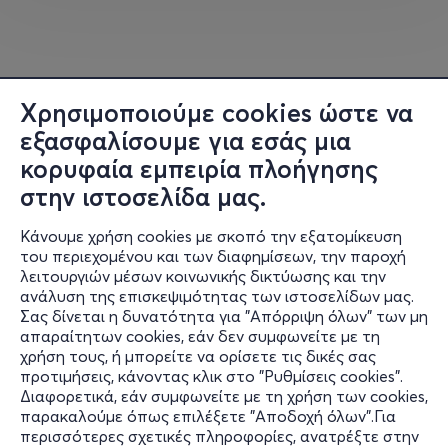
Μετά το πρωινό, αναχώρηση για την
Ιερά Μονή του
Οσίου Δαυίδ
στον οποίο αποδίδεται πλήθος
θαυμάτων. Τα ευωδιάζοντα λείψανα του Οσίου
Χρησιμοποιούμε cookies ώστε να
φυλάσσονται στο Καθολικό της μονής, καθώς επίσης
εξασφαλίσουμε για εσάς μια
το θυμιατό και το πετραχήλι του. Επιστρέφοντας θα
σταματήσουμε στις Ροβιές για μπάνιο. Επιστροφή στο
κορυφαία εμπειρία πλοήγησης
ξενοδοχείο. Γεύμα και απόγευμα ελεύθερο. Ελεύθερος
στην ιστοσελίδα μας.
χρόνος. Διανυκτέρευση.
Κάνουμε χρήση cookies με σκοπό την εξατομίκευση
του περιεχομένου και των διαφημίσεων, την παροχή
4Η ΗΜΕΡΑ:
Ελεύθερη μέρα για μάνιο σε παραλία της
λειτουργιών μέσων κοινωνικής δικτύωσης και την
Αιδηψού
ανάλυση της επισκεψιμότητας των ιστοσελίδων μας.
Σας δίνεται η δυνατότητα για "Απόρριψη όλων" των μη
Πληροφορίες
Μετά το πρωινό μας, θα έχουμε ελεύθερη μέρα για να
απαραίτητων cookies, εάν δεν συμφωνείτε με τη
απολαύσουμε το μπάνιο μας σε οργανωμένη παραλία
χρήση τους, ή μπορείτε να ορίσετε τις δικές σας
Υποστήριξη
της Αιδηψού και φυσικά να περιηγηθούμε στο κέντρο,
προτιμήσεις, κάνοντας κλικ στο "Ρυθμίσεις cookies".
Διαφορετικά, εάν συμφωνείτε με τη χρήση των cookies,
στον υπέροχο παραλιακό πεζόδρομο. Ελεύθερος
Stay Connected
παρακαλούμε όπως επιλέξετε "Αποδοχή όλων".Για
χρόνος για μπάνιο, βόλτα, φαγητό, καφέ και ποτό για
περισσότερες σχετικές πληροφορίες, ανατρέξτε στην
όποιον το επιθυμεί.