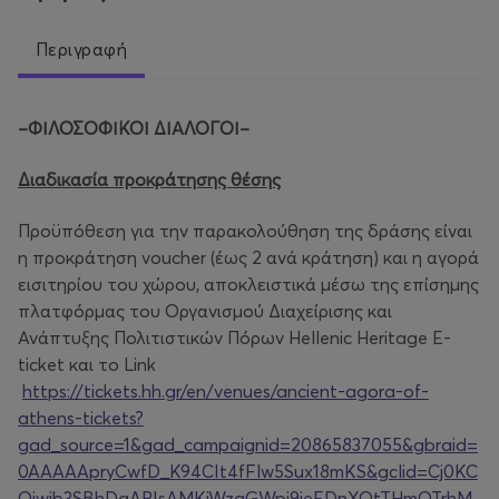
Περιγραφή
–ΦΙΛΟΣΟΦΙΚΟΙ ΔΙΑΛΟΓΟΙ–
Διαδικασία προκράτησης θέσης
Προϋπόθεση για την παρακολούθηση της δράσης είναι
η προκράτηση voucher (έως 2 ανά κράτηση) και η αγορά
εισιτηρίου του χώρου, αποκλειστικά μέσω της επίσημης
πλατφόρμας του Οργανισμού Διαχείρισης και
Ανάπτυξης Πολιτιστικών Πόρων Hellenic Heritage E-
ticket και το Link
https://tickets.hh.gr/en/venues/ancient-agora-of-
athens-tickets?
gad_source=1&gad_campaignid=20865837055&gbraid=
0AAAAApryCwfD_K94CIt4fFlw5Sux18mKS&gclid=Cj0KC
Qjwjb3SBhDgARIsAMKiWzgGWpj9ieEDnXQtTHmOTrhM