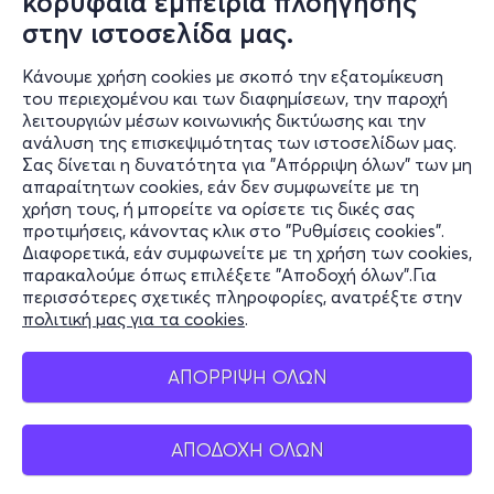
κορυφαία εμπειρία πλοήγησης
αποδίδοντας στο ΑΙ μια οικεία, σχεδόν ανθρώπινη
στην ιστοσελίδα μας.
υπόσταση. Εν τέλει, το μοντέλο αρχίζει να διατυπώνει
υπαρξιακές ανησυχίες και προσκαλεί να μας
Κάνουμε χρήση cookies με σκοπό την εξατομίκευση
φανταστούμε σε μια, περισσότερο ή λιγότερο, πιθανή
του περιεχομένου και των διαφημίσεων, την παροχή
εκδοχή του επερχόμενου Αύριο.
λειτουργιών μέσων κοινωνικής δικτύωσης και την
ανάλυση της επισκεψιμότητας των ιστοσελίδων μας.
Σας δίνεται η δυνατότητα για "Απόρριψη όλων" των μη
Πληροφορίες
απαραίτητων cookies, εάν δεν συμφωνείτε με τη
χρήση τους, ή μπορείτε να ορίσετε τις δικές σας
Υποστήριξη
προτιμήσεις, κάνοντας κλικ στο "Ρυθμίσεις cookies".
Διαφορετικά, εάν συμφωνείτε με τη χρήση των cookies,
Stay Connected
παρακαλούμε όπως επιλέξετε "Αποδοχή όλων".Για
περισσότερες σχετικές πληροφορίες, ανατρέξτε στην
πολιτική μας για τα cookies
.
Mobile app
ΑΠΟΡΡΙΨΗ ΟΛΩΝ
ΑΠΟΔΟΧΗ ΟΛΩΝ
Ελλάδα
Τηλεφωνικές κρατήσεις