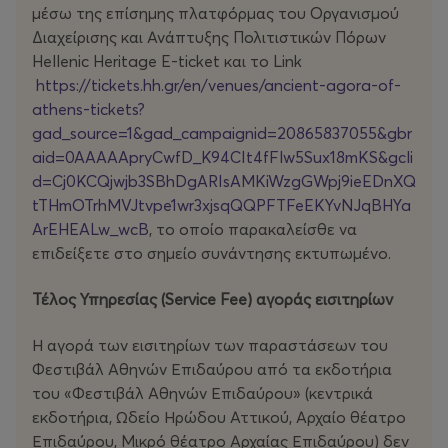
μέσω της επίσημης πλατφόρμας του Οργανισμού
Διάρκεια: 45’ περίπου
Διαχείρισης και Ανάπτυξης Πολιτιστικών Πόρων
Μέγιστος αριθμός ατόμων ανά παρουσίαση: 30 άτομα
Hellenic Heritage E-ticket και το Link
Η παρουσίαση θα γίνεται με ασύρματο σύστημα
https://tickets.hh.gr/en/venues/ancient-agora-of-
ακουστικής ξενάγησης (ένα ζευγάρι ακουστικών ανά
athens-tickets?
θεατή).
gad_source=1&gad_campaignid=20865837055&gbr
aid=0AAAAApryCwfD_K94CIt4fFlw5Sux18mKS&gcli
Παρακαλούνται οι θεατές να αποφύγουν τη χρήση
d=Cj0KCQjwjb3SBhDgARIsAMKiWzgGWpj9ieEDnXQ
υποδημάτων με τακούνια.
tTHmOTrhMVJtvpe1wr3xjsqQQPFTFeEKYvNJqBHYa
ArEHEALw_wcB
, το οποίο παρακαλείσθε να
To έργο Συνομιλία με ένα λογισμικό. Ένας AI περίπατος
επιδείξετε στο σημείο συνάντησης εκτυπωμένο.
στην Αρχαία Αγορά είναι μια περιπατητική – διαλογική
ξενάγηση, βασισμένη στη συνομιλία του δημιουργού με
Τέλος Υπηρεσίας (Service Fee) αγοράς εισιτηρίων
μοντέλα Τεχνητής Νοημοσύνης (Artificial Intelligence –
ΑΙ) και παρουσιάζεται υπό την μορφή μιας
Η αγορά των εισιτηρίων των παραστάσεων του
περιδιάβασης στην Αρχαία Αγορά, στην καρδιά της
Φεστιβάλ Αθηνών Επιδαύρου από τα εκδοτήρια
πόλης των Αθηνών.
του «Φεστιβάλ Αθηνών Επιδαύρου» (κεντρικά
εκδοτήρια, Ωδείο Ηρώδου Αττικού, Αρχαίο θέατρο
Ο Γιώργος Δρίβας προσκαλεί ένα μοντέλο ΑΙ να
Επιδαύρου, Μικρό θέατρο Αρχαίας Επιδαύρου) δεν