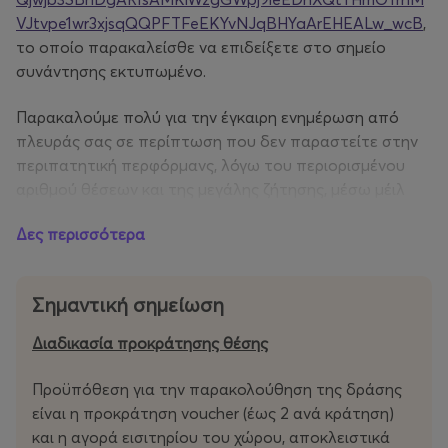
VJtvpe1wr3xjsqQQPFTFeEKYvNJqBHYaArEHEALw_wcB
,
το οποίο παρακαλείσθε να επιδείξετε στο σημείο
συνάντησης εκτυπωμένο.
Παρακαλούμε πολύ για την έγκαιρη ενημέρωση από
πλευράς σας σε περίπτωση που δεν παραστείτε στην
περιπατητική περφόρμανς, λόγω του περιορισμένου
αριθμού θέσεων και της μεγάλης ζήτησης, μέσω μέιλ
στο tickets@aefestival.gr
Δες περισσότερα
Το ταμείο του αρχαιολογικού χώρου θα είναι ανοιχτό
έως τις 19.10.
Σημαντική σημείωση
Ώρες προσέλευσης
Διαδικασία προκράτησης θέσης
Σημείο εισόδου & εξόδου αρχαιολογικού χώρου:
Προϋπόθεση για την παρακολούθηση της δράσης
πλατεία Ζακλίν ντε Ρομιγύ
είναι η προκράτηση voucher (έως 2 ανά κράτηση)
Ώρα συγκέντρωσης του κοινού: 19.00
και η αγορά εισιτηρίου του χώρου, αποκλειστικά
Ώρα έναρξης της δράσης: 19.30