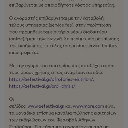
‘περπατήσει’ πλάι του, σε μια εμβληματική τοποθεσία
επιβαρύνεται με οποιοδήποτε κόστος υπηρεσίας.
της πόλης, πραγματοποιώντας μια φιλοσοφική
συζήτηση, που βασίζεται σε ερωταποκρίσεις, στα
Ο αγοραστής επιβαρύνεται με την καταβολή
βήματα ενός σωκρατικού διαλόγου. Μια βασική
τέλους υπηρεσίας (service fee), στην περίπτωση
παραδοχή που ισχύει εκ των προτέρων είναι η εξής: Το
που προμηθεύεται εισιτήρια μέσω διαδικτύου
μοντέλο ΑΙ δεν γνωρίζει που βρίσκεται και δεν έχει
(οnline) ή και τηλεφωνικά. Σε περίπτωση ματαίωσης
καμία πληροφορία για τον χώρο. Χωρίς να χρησιμοποιεί
της εκδήλωσης το τέλος υπηρεσίας(service fee)δεν
προϋπάρχουσες πληροφορίες που θα μπορούσε να
επιστρέφεται.
αντλήσει από το διαδίκτυο, το ΑΙ καλείται να
‘ερμηνεύσει’ την εικόνα του κάθε σημείου της
Με την αγορά του εισιτηρίου σας αποδέχεστε και
διαδρομής και να εκφράσει τις ‘αυθόρμητες’,
τους όρους χρήσης όπως αναφέρονται εδώ:
‘ανιστόρητες’ σκέψεις του. Ταυτόχρονα προσκαλείται
https://aefestival.gr/plirofories-eisitirion/
,
να φανταστεί και να ‘εντάξει’ τον εαυτό του σε
https://aefestival.gr/oroi-chrisis/
διάφορα σημεία του χώρου.
Οι
Η συζήτηση κινείται κυρίως σε τρεις άξονες, –παρελθόν,
σελίδες:
www.aefestival.gr
και
www.more.com
είναι
παρόν, μέλλον– με το ΑΙ να προτρέπεται να σχολιάσει
τα μοναδικά επίσημα κανάλια πώλησης εισιτηρίων
ένα πιθανό παρελθόν που μπορεί να φανταστεί στον
των εκδηλώσεων του Φεστιβάλ Αθηνών
χώρο, το παρόν αλλά και ένα πιθανό μέλλον σε βάθος
Επιδαύρου. Εισιτήρια που αγοράζονται από μη