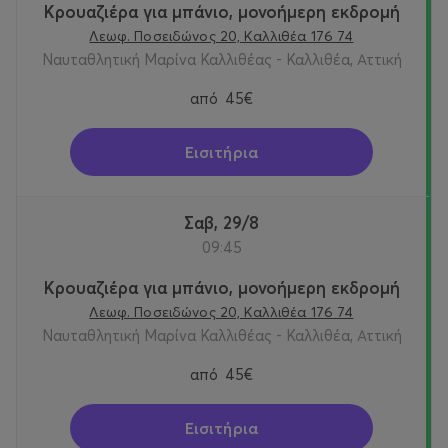
loungers and enjoy moments of tranquility in the poufs.
Κρουαζιέρα για μπάνιο, μονοήμερη εκδρομή
Included: Swimming tubes, marine mattresses and
Λεωφ. Ποσειδώνος 20, Καλλιθέα 176 74
inflatable water toys. Stay about 1 hour! Afterwards, we
Ναυταθλητική Μαρίνα Καλλιθέας - Καλλιθέα, Αττική
will have lunch on board and taste Mediterranean
dishes while admiring the uninhabited island of Moni,
από
45€
which is located next to Perdika.
Εισιτήρια
Aegina
We will stop at the island of Aegina and we will
have free time at our disposal to admire the sights, walk,
and swim and take photos.
Σαβ, 29/8
09:45
Athenian Riviera
Let's enjoy an unforgettable experience
on our luxury cruise ship along the Athenian Riviera at
Κρουαζιέρα για μπάνιο, μονοήμερη εκδρομή
sunset, where the atmosphere comes alive with the
Λεωφ. Ποσειδώνος 20, Καλλιθέα 176 74
beats of a lively DJ and the beats of handmade
Ναυταθλητική Μαρίνα Καλλιθέας - Καλλιθέα, Αττική
cocktails. We will dance under the golden sky and
από
45€
transform into a paradise of fun, creating the perfect
atmosphere of relaxation and euphoria. Soft drinks, soft
Εισιτήρια
drinks and wine are included. Optional: Alcoholic