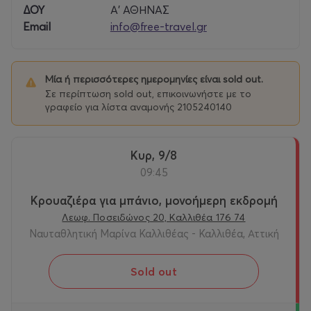
ΔΟΥ
Α' ΑΘΗΝΑΣ
Μετά από αυτή τη μοναδική εμπειρία, θα
Email
info@free-travel.gr
αποβιβαστούμε από το πλοίο περίπου στις 18:30 μ.μ. το
απόγευμα.
Μία ή περισσότερες ημερομηνίες είναι sold out.
ΠΑΡΟΧΕΣ ΠΑΝΩ ΣΤΟ ΠΛΟΙΟ
Σε περίπτωση sold out, επικοινωνήστε με το
γραφείο για λίστα αναμονής 2105240140
Μεσημεριανό,
Μπουφές με μεσογειακή κουζίνα
Απεριόριστο κρασί, αναψυκτικά, καφές φίλτρου
Κυρ, 9/8
Live DJ στο σκάφος
09:45
Εξωτερικό κατάστρωμα με διαθέσιμα πουφ και
στο πλοίο
Κρουαζιέρα για μπάνιο, μονοήμερη εκδρομή
Δύο μπαρ με μεγάλη ποικιλία
Λεωφ. Ποσειδώνος 20, Καλλιθέα 176 74
Πολύγλωσσος οδηγός
Διαθέσιμο κατάστημα στο πλοίο
Ναυταθλητική Μαρίνα Καλλιθέας - Καλλιθέα, Αττική
Αναλυτικές πληροφορίες, δείτε
εδώ
Sold out
www.free-travel.gr