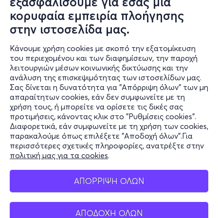
εξασφαλίσουμε για εσάς μια
Outdoor deck with sezlongs and beanbags
κορυφαία εμπειρία πλοήγησης
available
Two bars with wide selection
στην ιστοσελίδα μας.
Multilingual guide
Shop on board available
Κάνουμε χρήση cookies με σκοπό την εξατομίκευση
του περιεχομένου και των διαφημίσεων, την παροχή
More info, see
here
λειτουργιών μέσων κοινωνικής δικτύωσης και την
ανάλυση της επισκεψιμότητας των ιστοσελίδων μας.
www.free-travel.gr
Σας δίνεται η δυνατότητα για "Απόρριψη όλων" των μη
Πληροφορίες
απαραίτητων cookies, εάν δεν συμφωνείτε με τη
χρήση τους, ή μπορείτε να ορίσετε τις δικές σας
Υποστήριξη
προτιμήσεις, κάνοντας κλικ στο "Ρυθμίσεις cookies".
Διαφορετικά, εάν συμφωνείτε με τη χρήση των cookies,
Stay Connected
παρακαλούμε όπως επιλέξετε "Αποδοχή όλων".Για
περισσότερες σχετικές πληροφορίες, ανατρέξτε στην
πολιτική μας για τα cookies
.
Mobile app
ΑΠΟΡΡΙΨΗ ΟΛΩΝ
ΑΠΟΔΟΧΗ ΟΛΩΝ