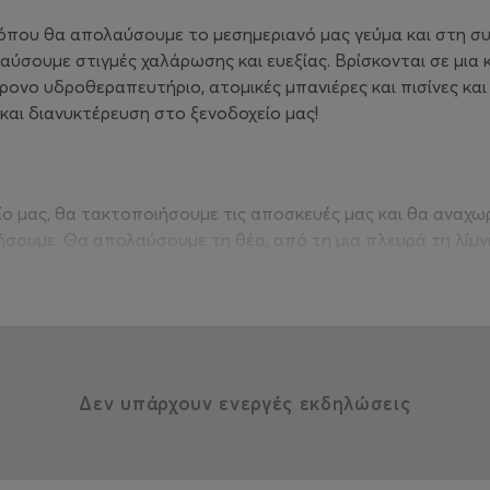
όπου θα απολαύσουμε το μεσημεριανό μας γεύμα και στη συν
ύσουμε στιγμές χαλάρωσης και ευεξίας. Βρίσκονται σε μια 
ονο υδροθεραπευτήριο, ατομικές μπανιέρες και πισίνες και
και διανυκτέρευση στο ξενοδοχείο μας!
ο μας, θα τακτοποιήσουμε τις αποσκευές μας και θα αναχω
σουμε. Θα απολαύσουμε τη θέα, από τη μια πλευρά τη λίμν
ύθερος χρόνος για βόλτα δίπλα στο νερό, διάφορες δραστη
αι το αναψυκτικό μας. Θα παραμείνουμε στην περιοχή, όπ
οχής δοκιμάζοντας παραδοσιακά πιάτα.
Δεν υπάρχουν ενεργές εκδηλώσεις
ε ενδιάμεσες στάσεις για ξεκούραση!