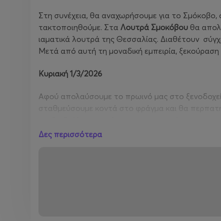
Στη συνέχεια, θα αναχωρήσουμε για το Σμόκοβο, 
τακτοποιηθούμε. Στα
Λουτρά Σμοκόβου
θα απολα
ιαματικά λουτρά της Θεσσαλίας. Διαθέτουν σύγχρ
Μετά από αυτή τη μοναδική εμπειρία, ξεκούραση 
Κυριακή 1/3/2026
Αφού απολαύσουμε το πρωινό μας στο ξενοδοχεί
σταθμεύσουμε κοντά στο φράγμα και θα περπατή
και θα βγάλουμε υπέροχες φωτογραφίες.
Δες περισσότερα
Η
Πλαζ Πεζούλας
είναι η επόμενή μας στάση. Ελε
φυσικά μπορούμε να απολαύσουμε τον καφέ μας κ
γεύμα σε κάποιο από τα κοντινά χωριά της περι
Αργά το απόγευμα, θα αναχωρήσουμε για Αθήνα μ
Αναλυτικές πληροφορίες, δείτε
εδώ