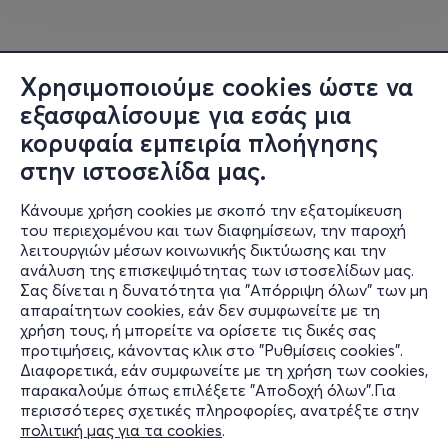
αξίζει να επισκεφτούν την
Ιερά Μονή Αγίου Γεωργίου
,
που βρίσκεται μέσα σε ένα καταπράσινο ελατοδάσος
με καταπληκτική θέα. Στη Μονή βρίσκεται και το Κρυφό
Σχολειό που λειτούργησε κατά τη διάρκεια της
Χρησιμοποιούμε cookies ώστε να
Τουρκοκρατίας. Διατηρείται σε άριστη κατάσταση και
εξασφαλίσουμε για εσάς μια
προσφέρεται για επίσκεψη. Επίσης, θα δοκιμάσουμε το
κορυφαία εμπειρία πλοήγησης
γλυκό κουταλιού τριαντάφυλλο που παρασκευάζουν οι
στην ιστοσελίδα μας.
ίδιοι οι μοναχοί, οι οποίοι είναι φιλόξενοι και πρόθυμοι
να μας ξεναγήσουν! Τέλος, μπορούμε να
Κάνουμε χρήση cookies με σκοπό την εξατομίκευση
προμηθευτούμε
γίγαντες, φασόλια και φακές Φενεού με
του περιεχομένου και των διαφημίσεων, την παροχή
υψηλή διατροφική αξία
καθώς και άλλα τοπικά
λειτουργιών μέσων κοινωνικής δικτύωσης και την
προϊόντα από τα μαγαζάκια της περιοχής με τη
ανάλυση της επισκεψιμότητας των ιστοσελίδων μας.
Σας δίνεται η δυνατότητα για "Απόρριψη όλων" των μη
σφραγίδα των ντόπιων παραγωγών. Θα παραμείνουμε
Πληροφορίες
απαραίτητων cookies, εάν δεν συμφωνείτε με τη
στην περιοχή για να απολαύσουμε το μεσημεριανό μας
χρήση τους, ή μπορείτε να ορίσετε τις δικές σας
Υποστήριξη
γεύμα!
προτιμήσεις, κάνοντας κλικ στο "Ρυθμίσεις cookies".
Διαφορετικά, εάν συμφωνείτε με τη χρήση των cookies,
Stay Connected
Το απόγευμα, θα ξεκινήσουμε για την επιστροφή στην
παρακαλούμε όπως επιλέξετε "Αποδοχή όλων".Για
Αθήνα με μικρές στάσεις για ξεκούραση!
περισσότερες σχετικές πληροφορίες, ανατρέξτε στην
πολιτική μας για τα cookies
.