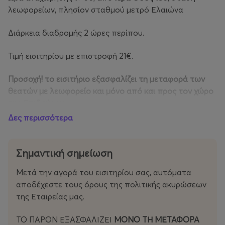
λεωφορείων, πλησίον σταθμού μετρό Ελαιώνα
Διάρκεια διαδρομής 2 ώρες περίπου.
Τιμή εισιτηρίου με επιστροφή 21€.
Προσοχή! το εισιτήριο εξασφαλίζει τη μεταφορά των
θεατών με λεωφορείο και μόνο από και προς τον χώρο
της Επιδαύρου.
Δες περισσότερα
Αναχώρηση από το Αρχαίο Θέατρο Επιδαύρου
προς
Αθήνα:
Σημαντική σημείωση
20΄ μετά το τέλος της παράστασης,
Μετά την αγορά του εισιτηρίου σας, αυτόματα
Στάσεις στο μετρό Ελαιώνα και μετρό Συντάγματος
αποδέχεστε τους όρους της πολιτικής ακυρώσεων
(επί της οδού Μητροπόλεως – τελική στάση).
της Εταιρείας μας.
ΤΟ ΠΑΡΟΝ ΕΞΑΣΦΑΛΙΖΕΙ
ΜΟΝΟ ΤΗ ΜΕΤΑΦΟΡΑ