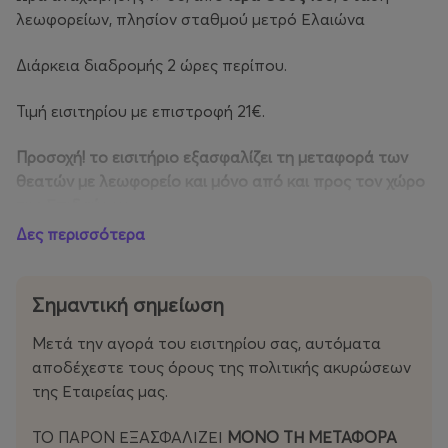
λεωφορείων, πλησίον σταθμού μετρό Ελαιώνα
Διάρκεια διαδρομής 2 ώρες περίπου.
Τιμή εισιτηρίου με επιστροφή 21€.
Προσοχή! το εισιτήριο εξασφαλίζει τη μεταφορά των
θεατών με λεωφορείο και μόνο από και προς τον χώρο
της Επιδαύρου.
Δες περισσότερα
Αναχώρηση από το Αρχαίο Θέατρο Επιδαύρου
προς
Αθήνα:
Σημαντική σημείωση
20΄ μετά το τέλος της παράστασης,
Μετά την αγορά του εισιτηρίου σας, αυτόματα
Στάσεις στο μετρό Ελαιώνα και μετρό Συντάγματος
αποδέχεστε τους όρους της πολιτικής ακυρώσεων
(επί της οδού Μητροπόλεως – τελική στάση).
της Εταιρείας μας.
ΤΟ ΠΑΡΟΝ ΕΞΑΣΦΑΛΙΖΕΙ
ΜΟΝΟ ΤΗ ΜΕΤΑΦΟΡΑ