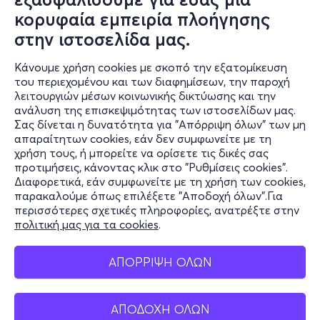
κορυφαία εμπειρία πλοήγησης
στην ιστοσελίδα μας.
Κάνουμε χρήση cookies με σκοπό την εξατομίκευση
του περιεχομένου και των διαφημίσεων, την παροχή
λειτουργιών μέσων κοινωνικής δικτύωσης και την
ανάλυση της επισκεψιμότητας των ιστοσελίδων μας.
Σας δίνεται η δυνατότητα για "Απόρριψη όλων" των μη
Πληροφορίες
απαραίτητων cookies, εάν δεν συμφωνείτε με τη
χρήση τους, ή μπορείτε να ορίσετε τις δικές σας
Υποστήριξη
προτιμήσεις, κάνοντας κλικ στο "Ρυθμίσεις cookies".
Διαφορετικά, εάν συμφωνείτε με τη χρήση των cookies,
Stay Connected
παρακαλούμε όπως επιλέξετε "Αποδοχή όλων".Για
περισσότερες σχετικές πληροφορίες, ανατρέξτε στην
πολιτική μας για τα cookies
.
Mobile app
ΑΠΟΡΡΙΨΗ ΟΛΩΝ
ΑΠΟΔΟΧΗ ΟΛΩΝ
Ελλάδα