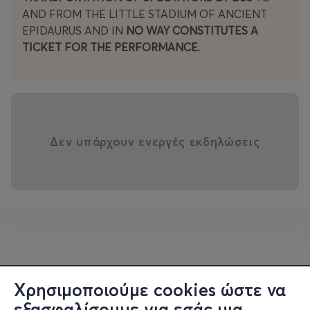
AND FROM THE LITTLE STADIUM OF ANCIENT
EPIDAURUS AND IN
NO WAY CONSTITUTES A
TICKET FOR THE PERFORMANCE.
Δεν υπάρχουν ενεργές εκδηλώσεις
Χρησιμοποιούμε cookies ώστε να
εξασφαλίσουμε για εσάς μια