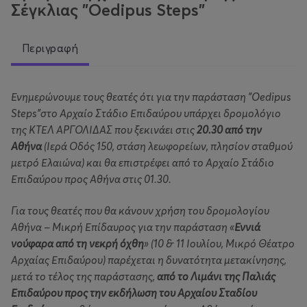
Σέγκλιας "Oedipus Steps"
Περιγραφή
Ενημερώνουμε τους θεατές ότι για την παράσταση "Oedipus
Steps"στο Αρχαίο Στάδιο Επιδαύρου υπάρχει δρομολόγιο
της ΚΤΕΛ ΑΡΓΟΛΙΔΑΣ που ξεκινάει στις
20.30 από την
Αθήνα
(Ιερά Οδός 150, στάση λεωφορείων, πλησίον σταθμού
μετρό Ελαιώνα) και θα επιστρέφει από το Αρχαίο Στάδιο
Επιδαύρου προς Αθήνα στις 01.30.
Για τους θεατές που θα κάνουν χρήση του δρομολογίου
Αθήνα – Μικρή Επίδαυρος για την παράσταση «
Εννιά
νούφαρα από τη νεκρή όχθη
» (10 & 11 Ιουλίου, Μικρό Θέατρο
Αρχαίας Επιδαύρου) παρέχεται η δυνατότητα μετακίνησης,
μετά το τέλος της παράστασης,
από το Λιμάνι της Παλιάς
Επιδαύρου προς την εκδήλωση του Αρχαίου Σταδίου