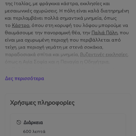
της Ιταλίας, με φράγκικα κάστρα, εκκλησίες και
μεσαιωνικές οχυρώσεις. Η πόλη είναι καλά διατηρημένη
και περιλαμβάνει πολλά σημαντικά μνημεία, όπως
το
Κάστρο
, όπου στη κορυφή του λόφου μπορούμε να
θαυμάσουμε την πανοραμική θέα, την
Παλιά Πόλη
, που
είναι μια οχυρωμένη περιοχή που περιβάλλεται από
τείχη, μια περιοχή γεμάτη με στενά σοκάκια,
παραδοσιακά σπίτια και μνημεία,
βυζαντινές εκκλησίες
,
όπως η Αγία Σοφία και η Παναγία η Οδηγήτρια,
το
Παλάτι των Δεσποτών
, ένα κεντρικό κτίριο με
ιστορική σημασία, το
μοναστήρι του Πρωτάτου και η
Δες περισσότερα
εκκλησία της Παναγίας της Περιβλέπτου
, με τις
υπέροχες τοιχογραφίες και φυσικά το
Αρχαιολογικό
Μουσείο του Μυστρά
, με εκθέματα από την καθημερινή
Χρήσιμες πληροφορίες
ζωή και της τέχνη της Βυζαντινής περιόδου. Το κάστρο
του Μυστρά είναι ένα από τα πιο εντυπωσιακά μνημεία
της πόλης. Το κάστρο χτίστηκε από τους Φράγκους το
Διάρκεια
1249 και αργότερα επεκτάθηκε από τους Βυζαντινούς.
600 λεπτά
Το κάστρο του Μυστρά είναι ένα από τα πιο