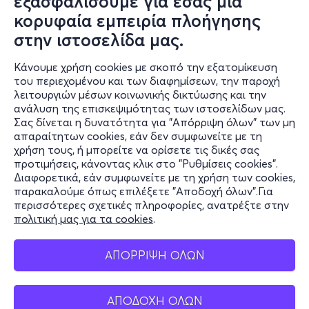
εξασφαλίσουμε για εσάς μια
course our coffee.
κορυφαία εμπειρία πλοήγησης
στην ιστοσελίδα μας.
Early in the afternoon, we will board our bus back to
Athens, with intermediate stops for rest along the way.
Κάνουμε χρήση cookies με σκοπό την εξατομίκευση
του περιεχομένου και των διαφημίσεων, την παροχή
More info, see
here
λειτουργιών μέσων κοινωνικής δικτύωσης και την
ανάλυση της επισκεψιμότητας των ιστοσελίδων μας.
Σας δίνεται η δυνατότητα για "Απόρριψη όλων" των μη
www.free-travel.gr
Πληροφορίες
απαραίτητων cookies, εάν δεν συμφωνείτε με τη
χρήση τους, ή μπορείτε να ορίσετε τις δικές σας
Υποστήριξη
προτιμήσεις, κάνοντας κλικ στο "Ρυθμίσεις cookies".
Διαφορετικά, εάν συμφωνείτε με τη χρήση των cookies,
Stay Connected
παρακαλούμε όπως επιλέξετε "Αποδοχή όλων".Για
περισσότερες σχετικές πληροφορίες, ανατρέξτε στην
πολιτική μας για τα cookies
.
Mobile app
ΑΠΟΡΡΙΨΗ ΟΛΩΝ
ΑΠΟΔΟΧΗ ΟΛΩΝ
Ελλάδα